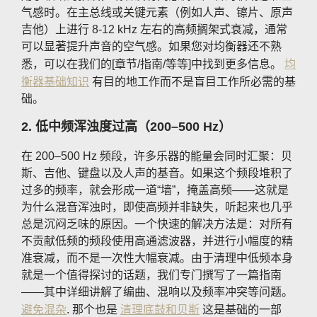
气感时。在主总线或关键元素（例如人声、镲片、原声
吉他）上进行 8-12 kHz 左右的高频搁架式衰减，通常
可以显著提升声音的空气感。如果您对均衡器还不熟
悉，可以在我们的[章节/指南/等等]中找到更多信息。
均
衡器基础知识
有目的地工作而不是盲目工作所必需的基
础。
2. 低中频浑浊度过高（200–500 Hz）
在 200–500 Hz 频段，许多乐器的能量会同时汇聚：贝
斯、吉他、键盘以及人声的基音。如果这个频段堆积了
过多的频率，就会形成一道“墙”，掩盖高频——这就是
为什么混音浑浊时，即使高频并非缺失，听起来也几乎
总是沉闷乏味的原因。一个快速的解决方法是：对所有
不贡献低频的频段使用高通滤波器，并进行小幅度的精
准衰减，而不是一次性大幅衰减。由于清理中低频本身
就是一个值得探讨的话题，我们专门撰写了一篇指南
——其中详细讲解了编曲、混响以及频率冲突等问题。
避免混杂
. 那个也是
清理底鼓和贝斯
这是基础的一部