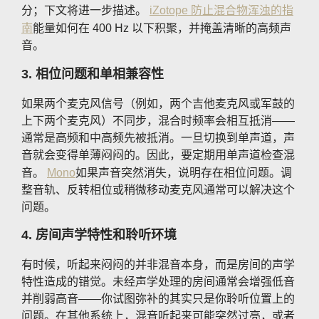
分；下文将进一步描述。
iZotope 防止混合物浑浊的指
南
能量如何在 400 Hz 以下积聚，并掩盖清晰的高频声
音。
3. 相位问题和单相兼容性
如果两个麦克风信号（例如，两个吉他麦克风或军鼓的
上下两个麦克风）不同步，混合时频率会相互抵消——
通常是高频和中高频先被抵消。一旦切换到单声道，声
音就会变得单薄闷闷的。因此，要定期用单声道检查混
音。
Mono
如果声音突然消失，说明存在相位问题。调
整音轨、反转相位或稍微移动麦克风通常可以解决这个
问题。
4. 房间声学特性和聆听环境
有时候，听起来闷闷的并非混音本身，而是房间的声学
特性造成的错觉。未经声学处理的房间通常会增强低音
并削弱高音——你试图弥补的其实只是你聆听位置上的
问题。在其他系统上，混音听起来可能突然过亮，或者