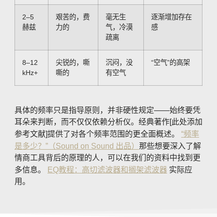
2–5
艰苦的，费
毫无生
逐渐增加存在
赫兹
力的
气，冷漠
感
疏离
8–12
尖锐的，嘶
沉闷，没
“空气”的高架
kHz+
嘶的
有空气
具体的频率只是指导原则，并非硬性规定——始终要凭
耳朵来判断，而不仅仅依赖分析仪。经典著作[此处添加
参考文献]提供了对各个频率范围的更全面概述。
“频率
是多少？”（Sound on Sound 出品）
那些想要深入了解
情商工具背后的原理的人，可以在我们的资料中找到更
多信息。
EQ教程：高切滤波器和搁架滤波器
实际应
用。