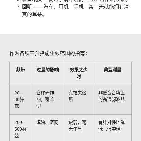
回听
——汽车、耳机、手机，第二天就能拥有清
爽的耳朵。
作为各项干预措施生效范围的指南：
频带
过量的影响
效果太少
典型测量
时
20–
它砰砰作
克拉夫洛
非低音音轨上
80赫
响，覆盖一
斯
的高通滤波器
兹
切
200–
浑浊、沉闷
瘦弱，毫
有针对性地降
500赫
无生气
低（低中档）
兹