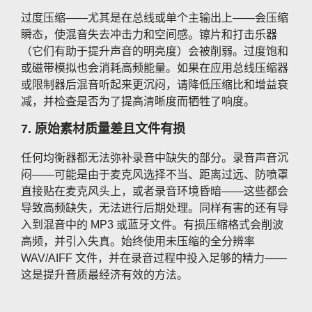
过度压缩——尤其是在总线或单个主输出上——会压缩
瞬态，使混音失去冲击力和空间感。镲片和打击乐器
（它们有助于提升声音的明亮度）会被削弱。过度饱和
或磁带模拟也会消耗高频能量。如果在应用总线压缩器
或限制器后混音听起来更沉闷，请降低压缩比和增益衰
减，并检查是否为了提高清晰度而牺牲了响度。
7. 原始素材质量差且文件有损
任何均衡器都无法弥补录音中缺失的部分。录音声音沉
闷——可能是由于麦克风选择不当、距离过远、防喷罩
直接贴在麦克风头上，或者录音环境昏暗——这些都会
导致高频缺失，无法进行后期处理。同样有害的还有导
入到混音中的 MP3 或蓝牙文件。有损压缩格式会削波
高频，并引入失真。始终使用未压缩的全分辨率
WAV/AIFF 文件，并在录音过程中投入足够的精力——
这是提升音质最经济有效的方法。