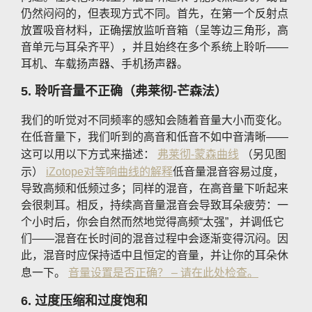
仍然闷闷的，但表现方式不同。首先，在第一个反射点
放置吸音材料，正确摆放监听音箱（呈等边三角形，高
音单元与耳朵齐平），并且始终在多个系统上聆听——
耳机、车载扬声器、手机扬声器。
5. 聆听音量不正确（弗莱彻-芒森法）
我们的听觉对不同频率的感知会随着音量大小而变化。
在低音量下，我们听到的高音和低音不如中音清晰——
这可以用以下方式来描述：
弗莱彻-蒙森曲线
（另见图
示）
iZotope对等响曲线的解释
低音量混音容易过度，
导致高频和低频过多；同样的混音，在高音量下听起来
会很刺耳。相反，持续高音量混音会导致耳朵疲劳：一
个小时后，你会自然而然地觉得高频“太强”，并调低它
们——混音在长时间的混音过程中会逐渐变得沉闷。因
此，混音时应保持适中且恒定的音量，并让你的耳朵休
息一下。
音量设置是否正确？ – 请在此处检查。
6. 过度压缩和过度饱和