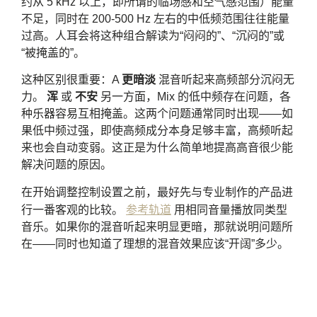
约从 5 kHz 以上，即所谓的临场感和空气感范围）能量
不足，同时在 200-500 Hz 左右的中低频范围往往能量
过高。人耳会将这种组合解读为“闷闷的”、“沉闷的”或
“被掩盖的”。
这种区别很重要：A
更暗淡
混音听起来高频部分沉闷无
力。
浑
或
不安
另一方面，Mix 的低中频存在问题，各
种乐器容易互相掩盖。这两个问题通常同时出现——如
果低中频过强，即使高频成分本身足够丰富，高频听起
来也会自动变弱。这正是为什么简单地提高高音很少能
解决问题的原因。
在开始调整控制设置之前，最好先与专业制作的产品进
行一番客观的比较。
参考轨道
用相同音量播放同类型
音乐。如果你的混音听起来明显更暗，那就说明问题所
在——同时也知道了理想的混音效果应该“开阔”多少。