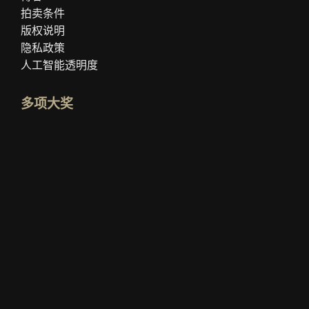
拍卖条件
版权说明
隐私政策
人工智能透明度
多项大奖
打开 idealo 专家资料
查看“最佳教育博客”奖
谁最了解？查看评分