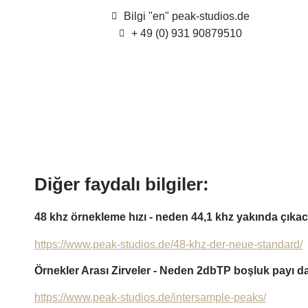
Bilgi "en" peak-studios.de
+ 49 (0) 931 90879510
Diğer faydalı bilgiler:
48 khz örnekleme hızı - neden 44,1 khz yakında çıka
https://www.peak-studios.de/48-khz-der-neue-standard/
Örnekler Arası Zirveler - Neden 2dbTP boşluk payı da
https://www.peak-studios.de/intersample-peaks/