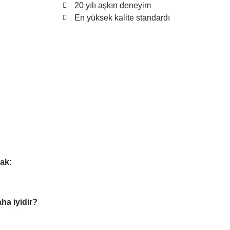
20 yılı aşkın deneyim
En yüksek kalite standardı
cak:
ha iyidir?