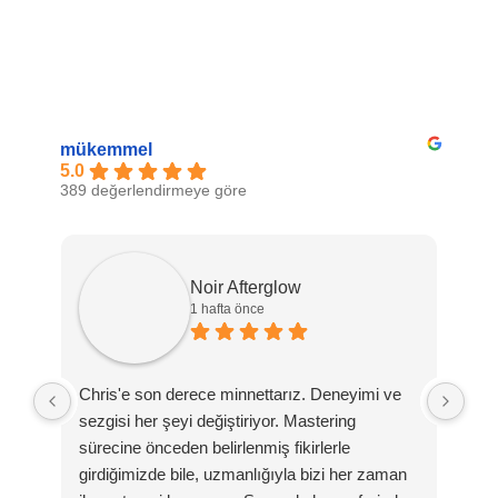
mükemmel
5.0
389 değerlendirmeye göre
Noir Afterglow
1 hafta önce
Chris'e son derece minnettarız. Deneyimi ve
Teş
sezgisi her şeyi değiştiriyor. Mastering
tan
sürecine önceden belirlenmiş fikirlerle
tam
girdiğimizde bile, uzmanlığıyla bizi her zaman
Baş