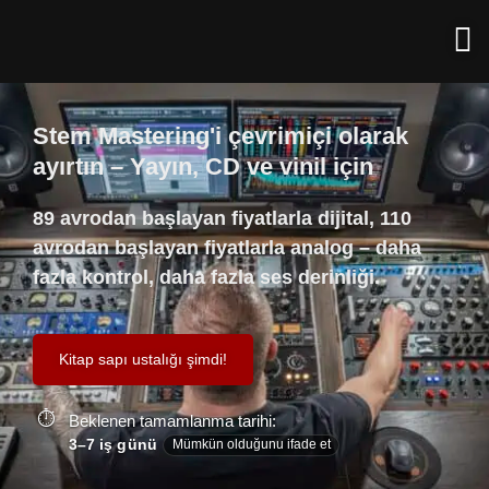
Stem Mastering'i çevrimiçi olarak
ayırtın – Yayın, CD ve vinil için
89 avrodan başlayan fiyatlarla dijital, 110
avrodan başlayan fiyatlarla analog – daha
fazla kontrol, daha fazla ses derinliği.
Kitap sapı ustalığı şimdi!
Beklenen tamamlanma tarihi:
3–7 iş günü
Mümkün olduğunu ifade et