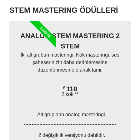
STEM MASTERING ÖDÜLLERİ
TAVSIYE
ANALOG STEM MASTERING 2
STEM
İki alt grubun masteringi. Kök masteringi, ses
şaheserinizin daha derinlemesine
düzenlenmesine olanak tanır.
110
€
2 kök **
Alt grupların analog masteringi.
2 değişiklik versiyonu dahildir.