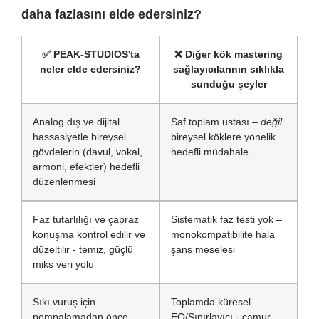
daha fazlasını elde edersiniz?
✅
PEAK-STUDIOS'ta
❌
Diğer kök mastering
neler elde edersiniz?
sağlayıcılarının sıklıkla
sunduğu şeyler
Analog dış ve dijital
Saf toplam ustası –
değil
hassasiyetle bireysel
bireysel köklere yönelik
gövdelerin (davul, vokal,
hedefli müdahale
armoni, efektler) hedefli
düzenlenmesi
Faz tutarlılığı ve çapraz
Sistematik faz testi yok –
konuşma kontrol edilir ve
monokompatibilite hala
düzeltilir - temiz, güçlü
şans meselesi
miks veri yolu
Sıkı vuruş için
Toplamda küresel
pompalamadan önce
EQ/Sınırlayıcı - çamur,