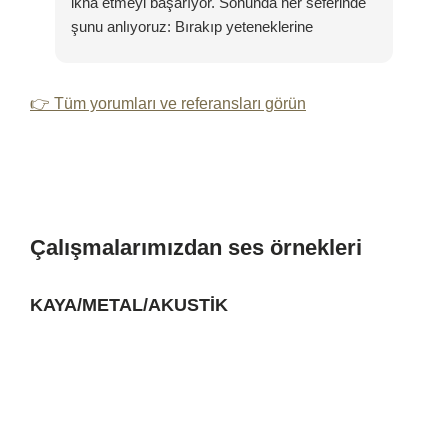
ikna etmeyi başarıyor. Sonunda her seferinde
👍
şunu anlıyoruz: Bırakıp yeteneklerine
güvenmek buna değer.
👉 Tüm yorumları ve referansları görün
Çalışmalarımızdan ses örnekleri
KAYA/METAL/AKUSTİK