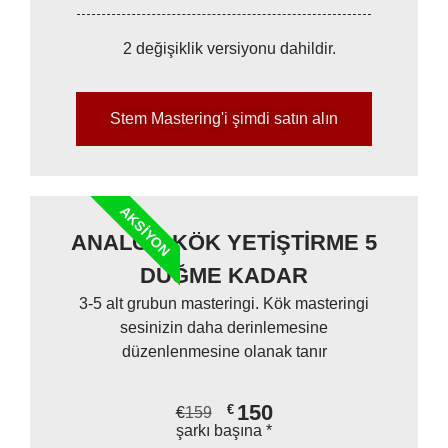
2 değişiklik versiyonu dahildir.
Stem Mastering'i şimdi satın alın
AKSIYON
ANALOG KÖK YETİŞTİRME 5
DÜĞME KADAR
3-5 alt grubun masteringi. Kök masteringi
sesinizin daha derinlemesine
düzenlenmesine olanak tanır
150
€
€
159
şarkı başına *