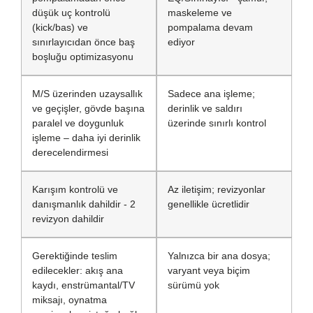
düşük uç kontrolü
maskeleme ve
(kick/bas) ve
pompalama devam
sınırlayıcıdan önce baş
ediyor
boşluğu optimizasyonu
M/S üzerinden uzaysallık
Sadece ana işleme;
ve geçişler, gövde başına
derinlik ve saldırı
paralel ve doygunluk
üzerinde sınırlı kontrol
işleme – daha iyi derinlik
derecelendirmesi
Karışım kontrolü ve
Az iletişim; revizyonlar
danışmanlık dahildir - 2
genellikle ücretlidir
revizyon dahildir
Gerektiğinde teslim
Yalnızca bir ana dosya;
edilecekler: akış ana
varyant veya biçim
kaydı, enstrümantal/TV
sürümü yok
miksajı, oynatma