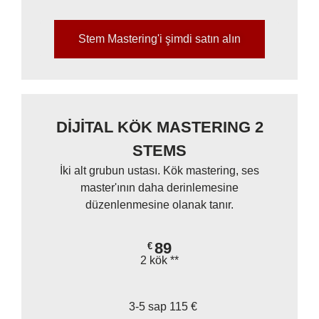
Stem Mastering'i şimdi satın alın
DİJİTAL KÖK MASTERING 2
STEMS
İki alt grubun ustası. Kök mastering, ses
master'ının daha derinlemesine
düzenlenmesine olanak tanır.
89
€
2 kök **
3-5 sap 115 €