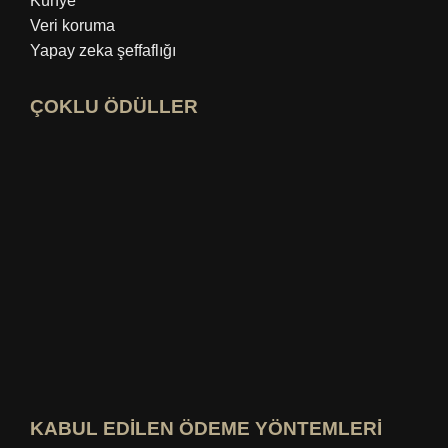
Künye
Veri koruma
Yapay zeka şeffaflığı
ÇOKLU ÖDÜLLER
Açık idealo uzman profili
"En İyi Eğitim Blogu" ödülüne göz atın
En iyisini kim bilir? Puanlamayı görüntüle
KABUL EDİLEN ÖDEME YÖNTEMLERİ