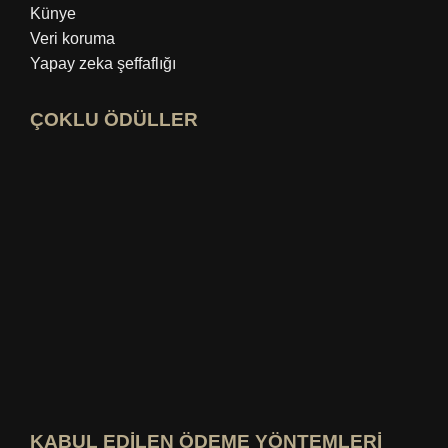
Künye
Veri koruma
Yapay zeka şeffaflığı
ÇOKLU ÖDÜLLER
Açık idealo uzman profili
"En İyi Eğitim Blogu" ödülüne göz atın
En iyisini kim bilir? Puanlamayı görüntüle
KABUL EDİLEN ÖDEME YÖNTEMLERİ