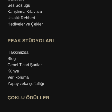
Ses Sözlüğü
Karıştırma Kılavuzu
Ustalık Rehberi
Hediyeler ve Çekler
PEAK STÜDYOLARI
Hakkımızda
Blog
Genel Ticari Şartlar
Künye
Veri koruma
Yapay zeka şeffaflığı
ÇOKLU ÖDÜLLER
Açık idealo uzman profili
"En İyi Eğitim Blogu" ödülüne göz atın