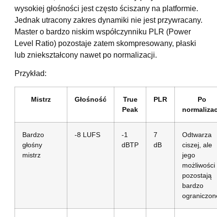
wysokiej głośności jest często ściszany na platformie.
Jednak utracony zakres dynamiki nie jest przywracany.
Master o bardzo niskim współczynniku PLR (Power
Level Ratio) pozostaje zatem skompresowany, płaski
lub zniekształcony nawet po normalizacji.
Przykład:
Mistrz
Głośność
True
PLR
Po
Peak
normalizac
Bardzo
-8 LUFS
-1
7
Odtwarza
głośny
dBTP
dB
ciszej, ale
mistrz
jego
możliwości
pozostają
bardzo
ograniczon