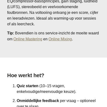
EQ/compressor-basisprincipes, gain staging, luidheid
(LUFS), stereobeeld en veelvoorkomende
foutbronnen. Na voltooiing ontvang je een score, cijfer
en leeradviezen. Ideaal als warming-up voor sessies
of als leercheck.
Tip:
Bovendien is ons service-inzicht de moeite waard
om
Online Mastering
en
Online Mixing
.
Hoe werkt het?
Quiz starten
(10–15 vragen,
enkelvoudige/meervoudige keuze).
Onmiddellijke feedback
per vraag – optioneel
over te slaan.