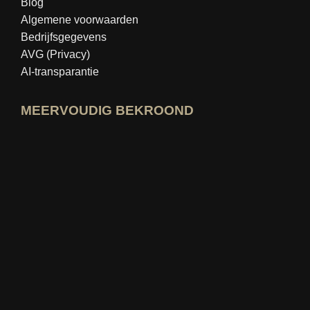
Blog
Algemene voorwaarden
Bedrijfsgegevens
AVG (Privacy)
AI-transparantie
MEERVOUDIG BEKROOND
Open idealo-expertprofiel
Bekijk de prijs voor "Beste Onderwijsbl
Wie weet het beste Bekijk beoordeling