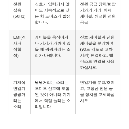
전원
신호가 입력되지 않
전원 공급 장치/변압
잡음
아도 지속적으로 낮
기와의 거리, 차폐
(50Hz)
은 험 노이즈가 발생
케이블, 깨끗한 전원
합니다.
공급
EMI(전
케이블을 움직이거
신호 케이블과 전원
자파
나 기기가 가까이 있
케이블을 분리하여
적합
을 때 윙윙거리는 소
(90도 각도로 교차
성)
리가 바뀝니다.
시켜) 연결하고, 밸
런스드 연결을 사용
하십시오.
기계식
윙윙거리는 소리는
변압기를 분리/조이
변압기
오디오 신호에 포함
고, 고장난 전원 공
윙윙거
된 것이 아니라 기기
급 장치를 교체하십
리는
에서 직접 들리는 소
시오.
소리
리입니다.