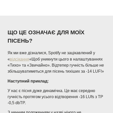
ЩО ЦЕ ОЗНАЧАЄ ДЛЯ МОЇХ
ПІСЕНЬ?
Як ми вже дізналися, Spotify не зацікавлений у
«
відсікання
«Щоб уникнути цього в налаштуваннях
«Тихо» та «Звичайно». Відтепер гучність більше не
збільшуватиметься для пісень тихіших за -14 LUF!»
Наступний приклад:
У нас є пісня дуже динамічна. Це має середню
гучність протягом усього відтворення -16 LUfs з TP
-0,5 dbTP.
З чинним положенням у назві нічого не