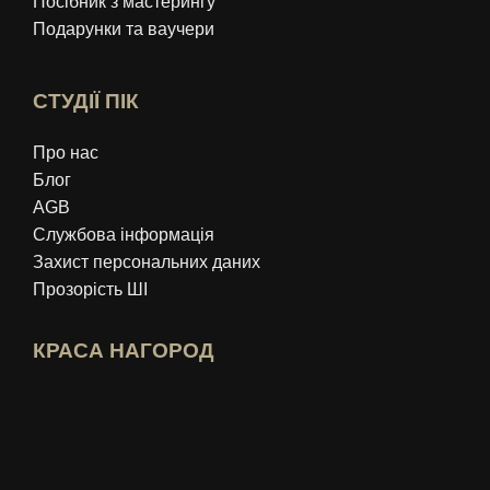
Посібник з мастерингу
Подарунки та ваучери
СТУДІЇ ПІК
Про нас
Блог
AGB
Службова iнформація
Захист персональних даних
Прозорість ШІ
КРАСА НАГОРОД
Відкрити профіль експерта Idealo
Перегляньте нагороду «Найкращий ос