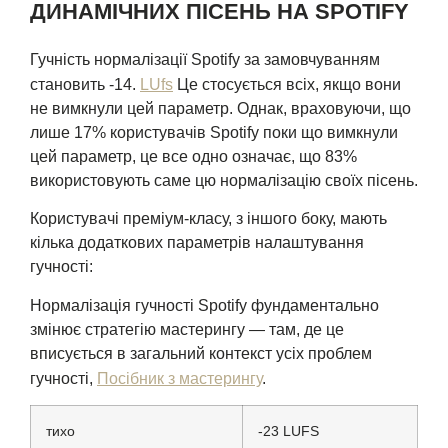
ДИНАМІЧНИХ ПІСЕНЬ НА SPOTIFY
Гучність нормалізації Spotify за замовчуванням
становить -14.
LUfs
Це стосується всіх, якщо вони
не вимкнули цей параметр. Однак, враховуючи, що
лише 17% користувачів Spotify поки що вимкнули
цей параметр, це все одно означає, що 83%
використовують саме цю нормалізацію своїх пісень.
Користувачі преміум-класу, з іншого боку, мають
кілька додаткових параметрів налаштування
гучності:
Нормалізація гучності Spotify фундаментально
змінює стратегію мастерингу — там, де це
вписується в загальний контекст усіх проблем
гучності,
Посібник з мастерингу
.
тихо
-23 LUFS