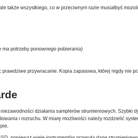
ale także wszystkiego, co w przeciwnym razie musiałbyś mozo
ie ma potrzeby ponownego pobierania)
 prawdziwe przywracanie. Kopia zapasowa, której nigdy nie przy
arde
i niezawodności działania samplerów strumieniowych. Szybki
wania i rozruchu. W miarę możliwości należy rozdzielić system,
pie.
 SSD, ponieważ wiele instrumentów przesyła dane strumieniowo