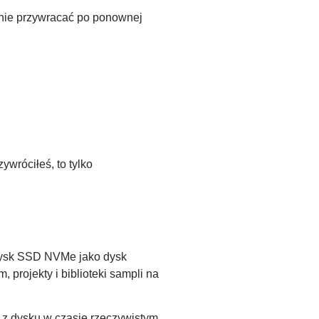
lnie przywracać po ponownej
wróciłeś, to tylko
 dysk SSD NVMe jako dysk
 projekty i biblioteki sampli na
 z dysku w czasie rzeczywistym.