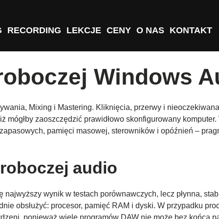
G
RECORDING
LEKCJE
CENY
O NAS
KONTAKT
i roboczej Windows A
wania, Mixing i Mastering. Kliknięcia, przerwy i nieoczekiwan
, niż mógłby zaoszczędzić prawidłowo skonfigurowany komputer
i zapasowych, pamięci masowej, sterowników i opóźnień – prag
 roboczej audio
się najwyższy wynik w testach porównawczych, lecz płynna, stab
odnie obsłużyć: procesor, pamięć RAM i dyski. W przypadku pr
ba rdzeni, ponieważ wiele programów DAW nie może bez końca p