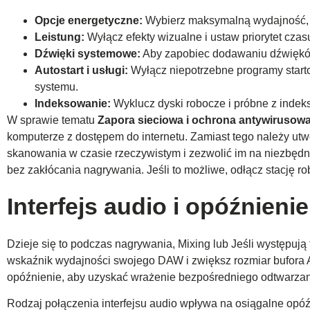
Opcje energetyczne:
Wybierz maksymalną wydajność, w
Leistung:
Wyłącz efekty wizualne i ustaw priorytet czasu
Dźwięki systemowe:
Aby zapobiec dodawaniu dźwięków
Autostart i usługi:
Wyłącz niepotrzebne programy start
systemu.
Indeksowanie:
Wyklucz dyski robocze i próbne z indek
W sprawie tematu
Zapora sieciowa i ochrona antywirusow
komputerze z dostępem do internetu. Zamiast tego należy ut
skanowania w czasie rzeczywistym i zezwolić im na niezbędną
bez zakłócania nagrywania. Jeśli to możliwe, odłącz stację r
Interfejs audio i opóźnienie
Dzieje się to podczas nagrywania, Mixing lub
Jeśli występują 
wskaźnik wydajności swojego DAW i zwiększ rozmiar bufora AS
opóźnienie, aby uzyskać wrażenie bezpośredniego odtwarzani
Rodzaj połączenia interfejsu audio wpływa na osiągalne opóź