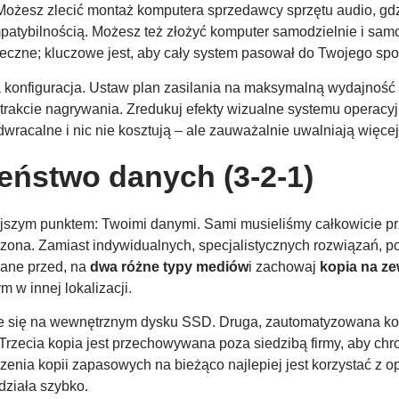
Możesz zlecić montaż komputera sprzedawcy sprzętu audio, gd
atybilnością. Możesz też złożyć komputer samodzielnie i sam
eczne; kluczowe jest, aby cały system pasował do Twojego spo
a konfiguracja. Ustaw plan zasilania na maksymalną wydajność 
trakcie nagrywania. Zredukuj efekty wizualne systemu operacyj
dwracalne i nic nie kosztują – ale zauważalnie uwalniają wię
eństwo danych (3-2-1)
ejszym punktem: Twoimi danymi. Sami musieliśmy całkowicie pr
szona. Zamiast indywidualnych, specjalistycznych rozwiązań, 
ane przed, na
dwa różne typy mediów
i zachowaj
kopia na z
w innej lokalizacji.
je się na wewnętrznym dysku SSD. Druga, zautomatyzowana kop
zecia kopia jest przechowywana poza siedzibą firmy, aby chro
zenia kopii zapasowych na bieżąco najlepiej jest korzystać z
 działa szybko.