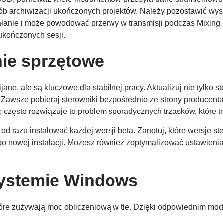
osób archiwizacji ukończonych projektów. Należy pozostawić wy
łanie i może powodować przerwy w transmisji podczas Mixing l
ukończonych sesji.
ie sprzętowe
ane, ale są kluczowe dla stabilnej pracy. Aktualizuj nie tylko s
e. Zawsze pobieraj sterowniki bezpośrednio ze strony producenta
 często rozwiązuje to problem sporadycznych trzasków, które t
z od razu instalować każdej wersji beta. Zanotuj, które wersje
o nowej instalacji. Możesz również zoptymalizować ustawienia 
systemie Windows
które zużywają moc obliczeniową w tle. Dzięki odpowiednim mod