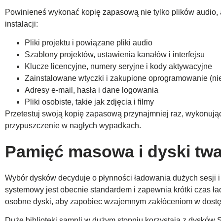
Powinieneś wykonać kopię zapasową nie tylko plików audio, 
instalacji:
Pliki projektu i powiązane pliki audio
Szablony projektów, ustawienia kanałów i interfejsu
Klucze licencyjne, numery seryjne i kody aktywacyjne
Zainstalowane wtyczki i zakupione oprogramowanie (n
Adresy e-mail, hasła i dane logowania
Pliki osobiste, takie jak zdjęcia i filmy
Przetestuj swoją kopię zapasową przynajmniej raz, wykonując
przypuszczenie w nagłych wypadkach.
Pamięć masowa i dyski tw
Wybór dysków decyduje o płynności ładowania dużych sesji 
systemowy jest obecnie standardem i zapewnia krótki czas łado
osobne dyski, aby zapobiec wzajemnym zakłóceniom w dostę
Duże biblioteki sampli w dużym stopniu korzystają z dysków