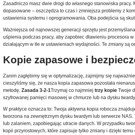
Zasadniczo masz dwie drogi do własnego stanowiska pracy. 
dopasowane – oszczędza to czas i zmniejsza problemy z komp
ustawienia systemu i oprogramowania. Oba podejścia są skut
Ważniejsza od najnowszej generacji sprzętu jest przemyślan
uśpienia podczas pracy, aby zapobiec dławieniu procesora w 
działającym w tle w ustawieniach wydajności. Te zmiany są o
Kopie zapasowe i bezpiecz
Zanim zagłębimy się w optymalizację, zajmijmy się najważni
cieszyliśmy się, że nasza kopia zapasowa pozostała nienaru
metodę.
Zasada 3-2-1
Trzymaj co najmniej
trzy kopie
Twoje d
szyfrowanej pamięci masowej w chmurze lub na dysku twardym 
W praktyce oznacza to: Twoja aktywna kopia robocza znajdu
tworzona na zewnętrznym dysku twardym lub serwerze NAS. Tr
lub zalaniem, zapobiegając utracie danych. W przypadku twor
kopii przyrostowych, które zapisuje tylko zmiany i dzięki temu