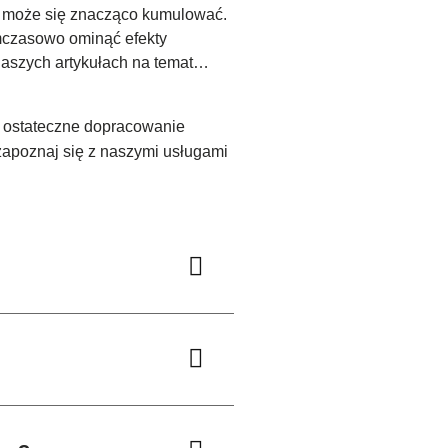
re może się znacząco kumulować.
mczasowo ominąć efekty
naszych artykułach na temat…
yć ostateczne dopracowanie
i zapoznaj się z naszymi usługami