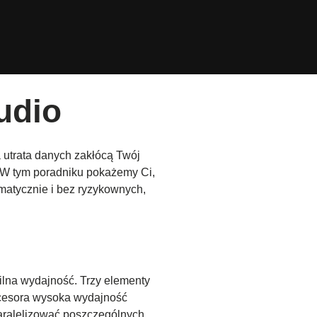
udio
a utrata danych zakłócą Twój
. W tym poradniku pokażemy Ci,
matycznie i bez ryzykownych,
ilna wydajność. Trzy elementy
ocesora wysoka wydajność
aralelizować poszczególnych