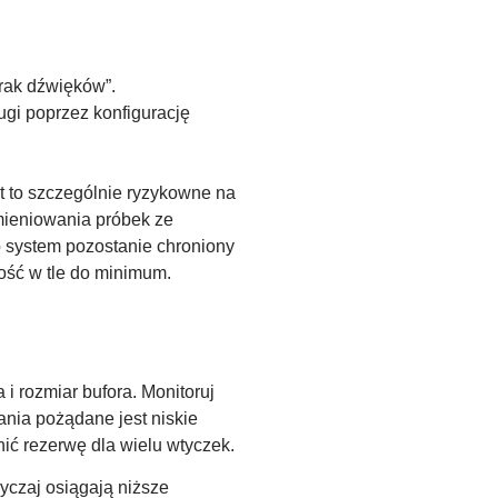
rak dźwięków”.
gi poprzez konfigurację
 to szczególnie ryzykowne na
mieniowania próbek ze
b system pozostanie chroniony
ność w tle do minimum.
 i rozmiar bufora. Monitoruj
ania pożądane jest niskie
ić rezerwę dla wielu wtyczek.
yczaj osiągają niższe