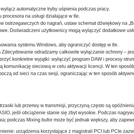
yłącz automatyczne tryby uśpienia podczas pracy.
 procesora na usługi działające w tle.
 ostrzegawczych do nagrań, ustaw schemat dźwiękowy na „B
owe. Doświadczeni użytkownicy mogą wyłączyć dodatkowe usłu
sowania systemu Windows, aby ograniczyć dostęp w tle.
a
Zdecydowanie odradzamy całkowite wyłączanie ochrony – jest
worzyć konkretne wyjątki: wyłączyć program DAW i procesy stru
 komunikację sieciową w celu aktywacji licencji. W ten sposó
oboczą od sieci na czas sesji, ograniczając w ten sposób aktyw
trzaski lub przerwy w transmisji, przyczyną często są opóźnienia
IO, jeśli obciążenie stanie się zbyt wysokie. Podczas nagryw
a; podczas Mixing bufor może być jednak większy, aby zapewn
nienie: urządzenia korzystające z magistrali PCI lub PCIe zazw