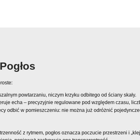
 Pogłos
roste:
zalnym powtarzaniu, niczym krzyku odbitego od ściany skały.
eruje echa – precyzyjnie regulowane pod względem czasu, liczb
ęcy odbić w pomieszczeniu: nie można już odróżnić pojedyncze
rzenność z rytmem, pogłos oznacza poczucie przestrzeni i „kle