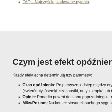
FAQ – Najczęściej zadawane pytania
Czym jest efekt opóźnieni
Każdy efekt echa determinują trzy parametry:
Czas opóźnienia:
Po pierwsze, odstęp między or
(ćwierćnuty, ósemki, szesnastki, nuty z kropką lub tr
Opinie:
Ponadto powrót do stanu poprzedniego – de
Miks/Poziom:
Na koniec stosunek suchego sygnał