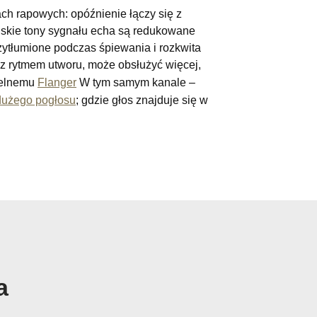
h rapowych: opóźnienie łączy się z
iskie tony sygnału echa są redukowane
ytłumione podczas śpiewania i rozkwita
z rytmem utworu, może obsłużyć więcej,
btelnemu
Flanger
W tym samym kanale –
 dużego pogłosu
; gdzie głos znajduje się w
a