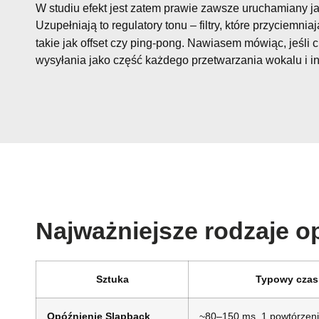
W studiu efekt jest zatem prawie zawsze uruchamiany ja
Uzupełniają to regulatory tonu – filtry, które przyciemn
takie jak offset czy ping-pong. Nawiasem mówiąc, jeśl
wysyłania jako część każdego przetwarzania wokalu i i
Najważniejsze rodzaje o
Sztuka
Typowy czas
Opóźnienie Slapback
~80–150 ms, 1 powtórzen