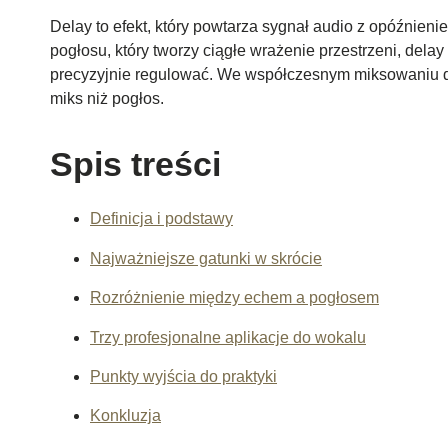
Delay to efekt, który powtarza sygnał audio z opóźnien
pogłosu, który tworzy ciągłe wrażenie przestrzeni, del
precyzyjnie regulować. We współczesnym miksowaniu del
miks niż pogłos.
Spis treści
Definicja i podstawy
Najważniejsze gatunki w skrócie
Rozróżnienie między echem a pogłosem
Trzy profesjonalne aplikacje do wokalu
Punkty wyjścia do praktyki
Konkluzja