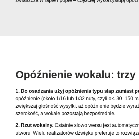
zwłaszcza w rapie i popie – częściej wykorzystują opó
Opóźnienie wokalu: trzy
1. Do osadzania użyj opóźnienia typu slap zamiast p
opóźnienie (około 1/16 lub 1/32 nuty, czyli ok. 80–150 
zwiększaj głośność wysyłki, aż opóźnienie będzie wyraźn
szerokość, a wokale pozostają bezpośrednie.
2. Rzut wokalny.
Ostatnie słowo wersu jest automatycz
utworu. Wielu realizatorów dźwięku preferuje to rozwi