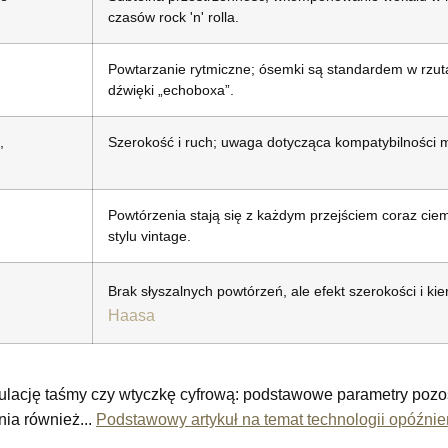
czasów rock 'n' rolla.
Powtarzanie rytmiczne; ósemki są standardem w rzut
dźwięki „echoboxa”.
,
Szerokość i ruch; uwaga dotycząca kompatybilności
Powtórzenia stają się z każdym przejściem coraz ciemn
stylu vintage.
Brak słyszalnych powtórzeń, ale efekt szerokości i k
Haasa
mulację taśmy czy wtyczkę cyfrową: podstawowe parametry pozos
ia również...
Podstawowy artykuł na temat technologii opóźnie