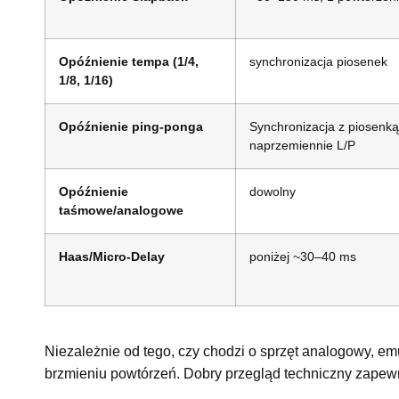
Opóźnienie tempa (1/4,
synchronizacja piosenek
1/8, 1/16)
Opóźnienie ping-ponga
Synchronizacja z piosenką
naprzemiennie L/P
Opóźnienie
dowolny
taśmowe/analogowe
Haas/Micro-Delay
poniżej ~30–40 ms
Niezależnie od tego, czy chodzi o sprzęt analogowy, e
brzmieniu powtórzeń. Dobry przegląd techniczny zapewn