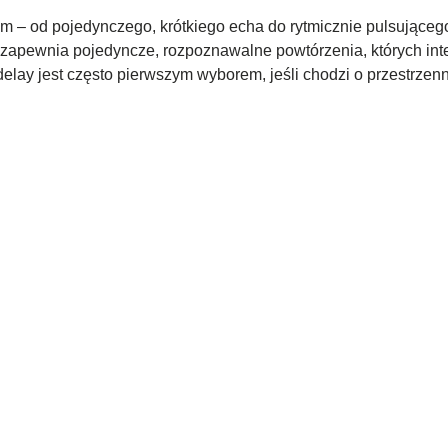
iem – od pojedynczego, krótkiego echa do rytmicznie pulsujące
ay zapewnia pojedyncze, rozpoznawalne powtórzenia, których int
ay jest często pierwszym wyborem, jeśli chodzi o przestrzenn