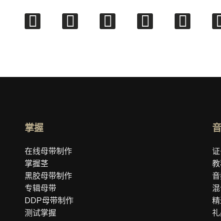
掌握
在线母带制作
证
掌握茎
教
黑胶母带制作
音
专辑母带
混
DDP母带制作
精
测试掌握
礼