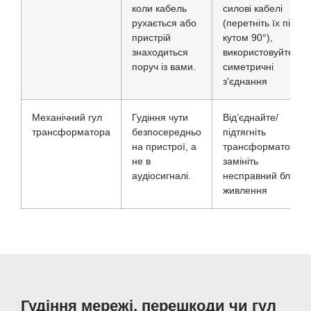
коли кабель
силові кабелі
рухається або
(перетніть їх під
пристрій
кутом 90°),
знаходиться
використовуйте
поруч із вами.
симетричні
з'єднання
Механічний гул
Гудіння чути
Від’єднайте/
трансформатора
безпосередньо
підтягніть
на пристрої, а
трансформатор,
не в
замініть
аудіосигналі.
несправний блок
живлення
Гудіння мережі, перешкоди чи гул