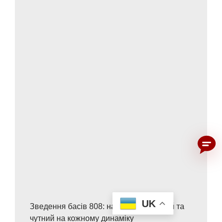
UK
Зведення басів 808: насичений, чистий та
чутний на кожному динаміку