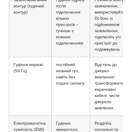
контур (гудячий
після
заземлення,
контур)
підключення
використовуйте
кількох
DI-бокс із
пристроїв –
підйомником
гучніше з
заземлення,
кожним
підключіть усі
підключенням
пристрої до
подовжувача
Гудіння мережі
постійний
Відстань до
(50 Гц)
низький гул,
джерел
навіть без
живлення/
подачі сигналу
трансформаторів,
екрановані
кабелі, чисте
джерело
живлення
Електромагнітна
Гудіння
Розділіть
сумісність (EMI)
змінюється,
сигнальні та