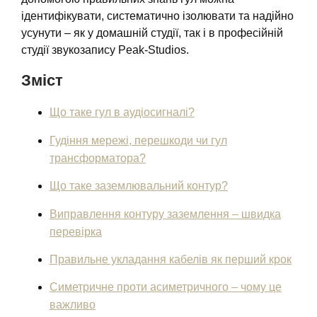
ідентифікувати, систематично ізолювати та надійно
усунути – як у домашній студії, так і в професійній
студії звукозапису Peak-Studios.
Зміст
Що таке гул в аудіосигналі?
Гудіння мережі, перешкоди чи гул
трансформатора?
Що таке заземлювальний контур?
Виправлення контуру заземлення – швидка
перевірка
Правильне укладання кабелів як перший крок
Симетричне проти асиметричного – чому це
важливо