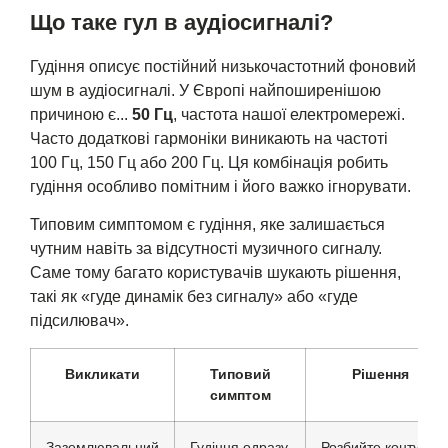
Що таке гул в аудіосигналі?
Гудіння описує постійний низькочастотний фоновий
шум в аудіосигналі. У Європі найпоширенішою
причиною є...
50 Гц
, частота нашої електромережі.
Часто додаткові гармоніки виникають на частоті
100 Гц, 150 Гц або 200 Гц. Ця комбінація робить
гудіння особливо помітним і його важко ігнорувати.
Типовим симптомом є гудіння, яке залишається
чутним навіть за відсутності музичного сигналу.
Саме тому багато користувачів шукають рішення,
такі як «гуде динамік без сигналу» або «гуде
підсилювач».
Викликати
Типовий
Рішення
симптом
Заземлювальний
Гудіння одразу
Розбийте контури