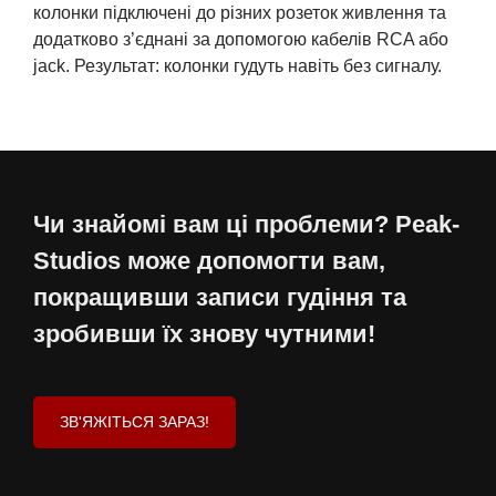
колонки підключені до різних розеток живлення та
додатково з’єднані за допомогою кабелів RCA або
jack. Результат: колонки гудуть навіть без сигналу.
Чи знайомі вам ці проблеми? Peak-
Studios може допомогти вам,
покращивши записи гудіння та
зробивши їх знову чутними!
ЗВ'ЯЖІТЬСЯ ЗАРАЗ!