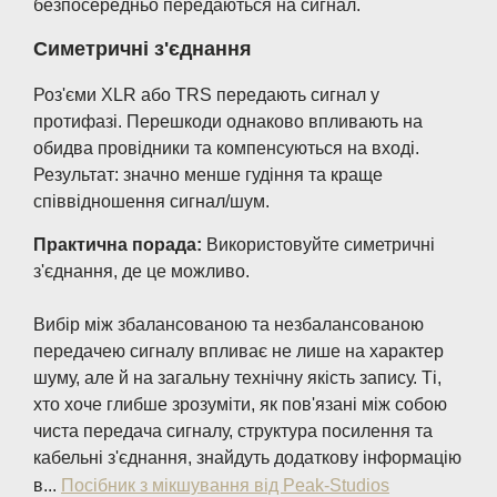
безпосередньо передаються на сигнал.
Симетричні з'єднання
Роз'єми XLR або TRS передають сигнал у
протифазі. Перешкоди однаково впливають на
обидва провідники та компенсуються на вході.
Результат: значно менше гудіння та краще
співвідношення сигнал/шум.
Практична порада:
Використовуйте симетричні
з'єднання, де це можливо.
Вибір між збалансованою та незбалансованою
передачею сигналу впливає не лише на характер
шуму, але й на загальну технічну якість запису. Ті,
хто хоче глибше зрозуміти, як пов'язані між собою
чиста передача сигналу, структура посилення та
кабельні з'єднання, знайдуть додаткову інформацію
в...
Посібник з мікшування від Peak-Studios