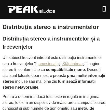
Distribuția stereo a instrumentelor
Distribuția stereo a instrumentelor și a
frecvențelor
Un subiect frecvent întrebat este distribuția instrumentelor
sau a frecvențelor în
amestecați
și
Stăpânirea
și imagine
stereo în conformitate cu
compatibilitate mono
. Deseori
aici sunt folosite doar mostre proaste
prea multe informații
stereo
incluse sau mai bine zis
furnizează informații
stereo nefavorabile
.
Pentru a determina dacă totul este în regulă în imaginea
stereo, folosim un dispozitiv de măsurare a câmpului stereo,
cunoscut și sub numele de goniometru sau
metru de