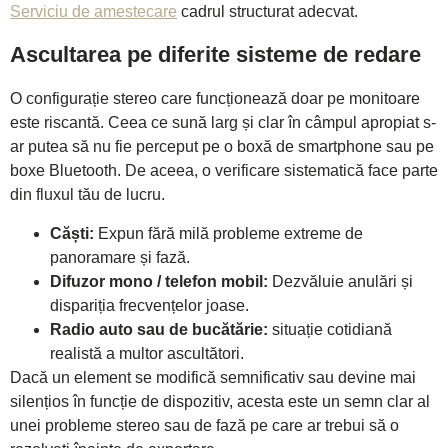
Serviciu de amestecare
cadrul structurat adecvat.
Ascultarea pe diferite sisteme de redare
O configurație stereo care funcționează doar pe monitoare
este riscantă. Ceea ce sună larg și clar în câmpul apropiat s-
ar putea să nu fie perceput pe o boxă de smartphone sau pe
boxe Bluetooth. De aceea, o verificare sistematică face parte
din fluxul tău de lucru.
Căști:
Expun fără milă probleme extreme de
panoramare și fază.
Difuzor mono / telefon mobil:
Dezvăluie anulări și
dispariția frecvențelor joase.
Radio auto sau de bucătărie:
situație cotidiană
realistă a multor ascultători.
Dacă un element se modifică semnificativ sau devine mai
silențios în funcție de dispozitiv, acesta este un semn clar al
unei probleme stereo sau de fază pe care ar trebui să o