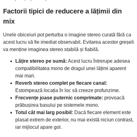
Factorii tipici de reducere a lățimii din
mix
Unele obiceiuri pot perturba o imagine stereo curată fără ca
acest lucru să fie imediat observabil. Evitarea acestor greșeli
va menține imaginea stereo stabilă și fiabilă.
Lățire stereo pe sumă:
Acest lucru întrerupe adesea
compatibilitatea mono de dragul unei lățimi aparent
mai mari.
Reverb stereo complet pe fiecare canal:
Estompează locația în loc să creeze profunzime.
Frecvențe joase puternic comprimate:
provoacă
prăbușirea basului pe sistemele mono.
Totul cât mai larg posibil:
Dacă fiecare element este
plasat extrem de exterior, nu mai există niciun contrast,
iar mijlocul apare gol.