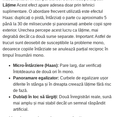
Lățime
Acest efect apare adesea doar prin tehnici
suplimentare. O abordare frecvent utilizată este efectul
Haas: duplicați o pistă, întârziați o parte cu aproximativ 5
până la 30 de milisecunde și panoramați ambele copii spre
exterior. Urechea percepe acest lucru ca lățime, mai
degrabă decât ca două surse separate. Important: Astfel de
trucuri sunt deosebit de susceptibile la probleme mono,
deoarece copiile întârziate se anulează parțial reciproc în
timpul însumării mono.
Micro-Întârziere (Haas):
Pare larg, dar verificați
întotdeauna de două ori în mono.
Panoramare egalizator:
Curbele de egalizare ușor
diferite în stânga și în dreapta creează lățime fără risc
de fază.
Dublați în loc să lărgiți:
Două înregistrări reale, sună
mai amplu și mai stabil decât un semnal răspândit
artificial.