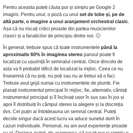
Pentru aceasta puteți căuta pur și simplu pe Google 2
imagini. Pentru unul, o poză cu unul
set de tobe și, pe de
altă parte, o imagine a unui aranjament orchestral clasic
.
Așa că nu riscați critici proaste din partea muzicienilor
clasici și a fanaticilor de principiu dintre noi. 🙂
În general, trebuie spus că toate instrumentele
până la
aproximativ 60% în imaginea stereo
panoul poate fi
localizat cu ușurință în semnalul central. Orice dincolo de
asta va fi probabil dificil de localizat la mijloc. Ceea ce nu
înseamnă că nu poți, nu poți sau nu ar trebui să o faci.
Trebuie avut grijă numai cu instrumentele de plumb. Fie
plasați instrumentul principal în mijloc, fie, alternativ, cântați
instrumentul principal și îl înclinați ușor în sus sau în jos și
apoi îl distribuiți în câmpul stereo la alegere și la discreția
dvs. Cel puțin ai întotdeauna un semnal central. Puteți
decide singur dacă acest lucru va aduce sunetul dorit în
cazuri individuale. Personal, nu am avut experiențe proaste
cu el. Desigur, puteți, de asemenea, să jucați pur și simplu o