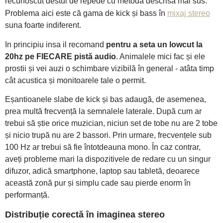
recunoscut destul de repede cu metoda descrisă mai sus.
Problema aici este că gama de kick și bass în
mixaj stereo
suna foarte indiferent.
In principiu insa il recomand
pentru a seta un lowcut la
20hz pe FIECARE pistă audio
. Animalele mici fac și ele
prostii și vei auzi o schimbare vizibilă în general - atâta timp
cât acustica și monitoarele tale o permit.
Eșantioanele slabe de kick și bas adaugă, de asemenea,
prea multă frecvență la semnalele laterale. După cum ar
trebui să știe orice muzician, niciun set de tobe nu are 2 tobe
și nicio trupă nu are 2 bassori. Prin urmare, frecvențele sub
100 Hz ar trebui să fie întotdeauna mono. În caz contrar,
aveți probleme mari la dispozitivele de redare cu un singur
difuzor, adică smartphone, laptop sau tabletă, deoarece
această zonă pur și simplu cade sau pierde enorm în
performanță.
Distribuție corectă în imaginea stereo