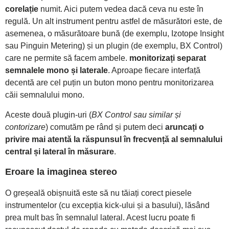
corelație
numit. Aici putem vedea dacă ceva nu este în
regulă. Un alt instrument pentru astfel de măsurători este, de
asemenea, o măsurătoare bună (de exemplu, Izotope Insight
sau Pinguin Metering) și un plugin (de exemplu, BX Control)
care ne permite să facem ambele.
monitorizați separat
semnalele mono și laterale
. Aproape fiecare interfață
decentă are cel puțin un buton mono pentru monitorizarea
căii semnalului mono.
Aceste două plugin-uri (
BX Control sau similar și
contorizare
) comutăm pe rând și putem deci
aruncați o
privire mai atentă la răspunsul în frecvență al semnalului
central și lateral în măsurare
.
Eroare la imaginea stereo
O greșeală obișnuită este să nu tăiați corect piesele
instrumentelor (cu excepția kick-ului și a basului), lăsând
prea mult bas în semnalul lateral. Acest lucru poate fi