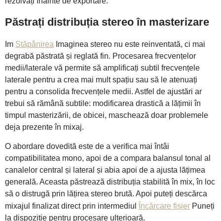
rezolvați înainte de exportare.
Păstrați distribuția stereo în masterizare
Im
Stăpânirea
Imaginea stereo nu este reinventată, ci mai
degrabă păstrată și reglată fin. Procesarea frecvențelor
medii/laterale vă permite să amplificați subtil frecvențele
laterale pentru a crea mai mult spațiu sau să le atenuați
pentru a consolida frecvențele medii. Astfel de ajustări ar
trebui să rămână subtile: modificarea drastică a lățimii în
timpul masterizării, de obicei, maschează doar problemele
deja prezente în mixaj.
O abordare dovedită este de a verifica mai întâi
compatibilitatea mono, apoi de a compara balansul tonal al
canalelor central și lateral și abia apoi de a ajusta lățimea
generală. Aceasta păstrează distribuția stabilită în mix, în loc
să o distrugă prin lățirea stereo brută. Apoi puteți descărca
mixajul finalizat direct prin intermediul
Încărcare fișier
Puneți
la dispoziție pentru procesare ulterioară.