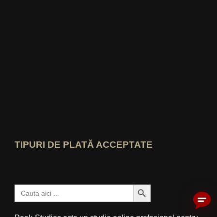
Deschide profilul de expert idealo
Vezi premiul „Cel mai bun blog educați
Cine-știe-cel-mai-bun Vezi evaluarea
TIPURI DE PLATĂ ACCEPTATE
Buton Căutare
Caută: