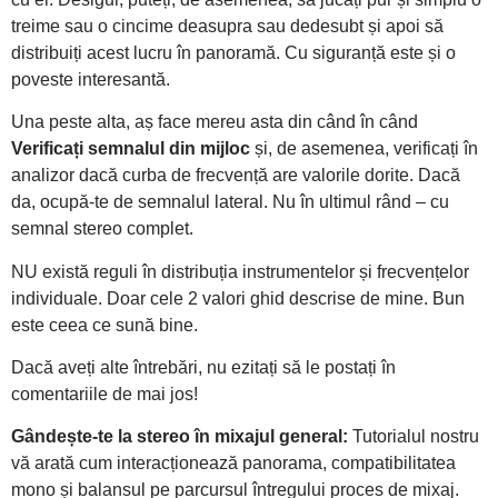
treime sau o cincime deasupra sau dedesubt și apoi să
distribuiți acest lucru în panoramă. Cu siguranță este și o
poveste interesantă.
Una peste alta, aș face mereu asta din când în când
Verificați semnalul din mijloc
și, de asemenea, verificați în
analizor dacă curba de frecvență are valorile dorite. Dacă
da, ocupă-te de semnalul lateral. Nu în ultimul rând – cu
semnal stereo complet.
NU există reguli în distribuția instrumentelor și frecvențelor
individuale. Doar cele 2 valori ghid descrise de mine. Bun
este ceea ce sună bine.
Dacă aveți alte întrebări, nu ezitați să le postați în
comentariile de mai jos!
Gândește-te la stereo în mixajul general:
Tutorialul nostru
vă arată cum interacționează panorama, compatibilitatea
mono și balansul pe parcursul întregului proces de mixaj.