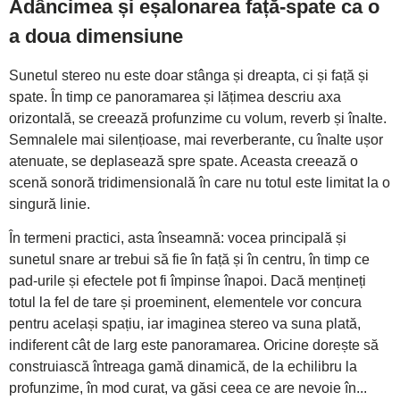
Adâncimea și eșalonarea față-spate ca o
a doua dimensiune
Sunetul stereo nu este doar stânga și dreapta, ci și față și
spate. În timp ce panoramarea și lățimea descriu axa
orizontală, se creează profunzime cu volum, reverb și înalte.
Semnalele mai silențioase, mai reverberante, cu înalte ușor
atenuate, se deplasează spre spate. Aceasta creează o
scenă sonoră tridimensională în care nu totul este limitat la o
singură linie.
În termeni practici, asta înseamnă: vocea principală și
sunetul snare ar trebui să fie în față și în centru, în timp ce
pad-urile și efectele pot fi împinse înapoi. Dacă mențineți
totul la fel de tare și proeminent, elementele vor concura
pentru același spațiu, iar imaginea stereo va suna plată,
indiferent cât de larg este panoramarea. Oricine dorește să
construiască întreaga gamă dinamică, de la echilibru la
profunzime, în mod curat, va găsi ceea ce are nevoie în...