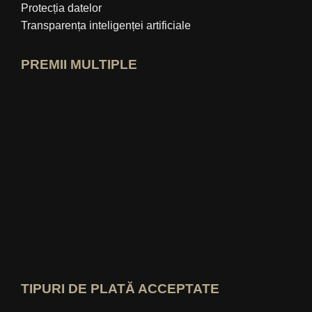
Protecția datelor
Transparența inteligenței artificiale
PREMII MULTIPLE
Deschide profilul de expert idealo
Vezi premiul „Cel mai bun blog educați
Cine-știe-cel-mai-bun Vezi evaluarea
TIPURI DE PLATĂ ACCEPTATE