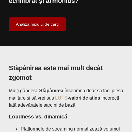
echilibrat și armonios?
Analiza mixului de cărți
Stăpânirea este mai mult decât
zgomot
Mulți gândesc
Stăpânirea
înseamnă doar să faci piesa
mai tare și să vrei sus
LUFS
-valori de atins
Incorect!
Iată adevăratele sarcini de bază:
Loudness vs. dinamică
Platformele de streaming normalizează volumul