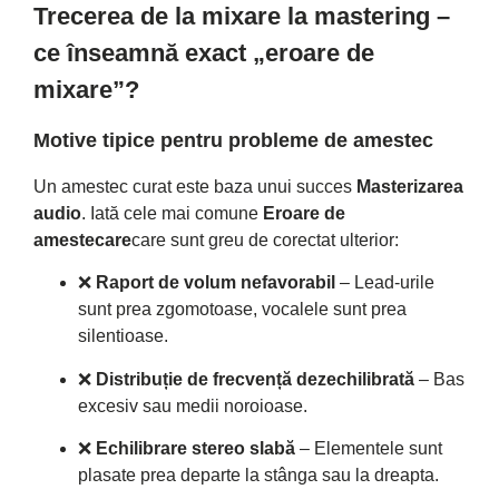
Trecerea de la mixare la mastering –
ce înseamnă exact „eroare de
mixare”?
Motive tipice pentru probleme de amestec
Un amestec curat este baza unui succes
Masterizarea
audio
. Iată cele mai comune
Eroare de
amestecare
care sunt greu de corectat ulterior:
❌
Raport de volum nefavorabil
– Lead-urile
sunt prea zgomotoase, vocalele sunt prea
silentioase.
❌
Distribuție de frecvență dezechilibrată
– Bas
excesiv sau medii noroioase.
❌
Echilibrare stereo slabă
– Elementele sunt
plasate prea departe la stânga sau la dreapta.