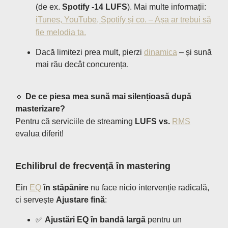
(de ex.
Spotify -14 LUFS
). Mai multe informații:
iTunes, YouTube, Spotify și co. – Așa ar trebui să
fie melodia ta.
Dacă limitezi prea mult, pierzi
dinamica
– și sună
mai rău decât concurența.
🔹
De ce piesa mea sună mai silențioasă după
masterizare?
Pentru că serviciile de streaming
LUFS vs.
RMS
evalua diferit!
Echilibrul de frecvență în mastering
Ein
EQ
în stăpânire
nu face nicio intervenție radicală,
ci servește
Ajustare fină
:
✅
Ajustări EQ în bandă largă
pentru un