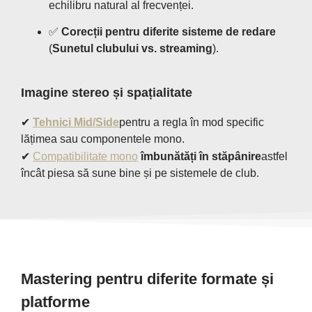
echilibru natural al frecvenței.
✅
Corecții pentru diferite sisteme de redare
(
Sunetul clubului vs. streaming
).
Imagine stereo și spațialitate
✔
Tehnici Mid/Side
pentru a regla în mod specific
lățimea sau componentele mono.
✔
Compatibilitate mono
îmbunătăți în stăpânire
astfel
încât piesa să sune bine și pe sistemele de club.
Mastering pentru diferite formate și
platforme