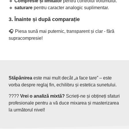
🔹
Compresie și limitator
pentru controlul volumului.
🔹
saturare
pentru caracter analogic suplimentar.
3. Înainte și după comparație
🎧 Piesa sună mai puternic, transparent și clar - fără
supracompresie!
Stăpânirea
este mai mult decât „a face tare” – este
vorba despre reglaj fin, echilibru și estetica sunetului.
????
Vrei o analiză mixtă?
Scrieți-ne și obțineți sfaturi
profesionale pentru a vă duce mixarea și masterizarea
la următorul nivel!