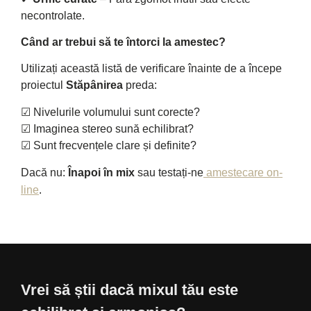
necontrolate.
Când ar trebui să te întorci la amestec?
Utilizați această listă de verificare înainte de a începe
proiectul
Stăpânirea
preda:
☑ Nivelurile volumului sunt corecte?
☑ Imaginea stereo sună echilibrat?
☑ Sunt frecvențele clare și definite?
Dacă nu:
Înapoi în mix
sau testați-ne
amestecare on-
line
.
Vrei să știi dacă mixul tău este