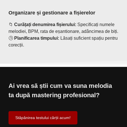
Organizare și gestionare a fișierelor
📁
Curățați denumirea fișierului:
Specificați numele
melodiei, BPM, rata de eșantionare, adâncimea de biți.
🕒
Planificarea timpului:
Lăsați suficient spațiu pentru
corecții.
Ai vrea să știi cum va suna melodia
ta după mastering profesional?
Stăpânirea testului cărții acum!