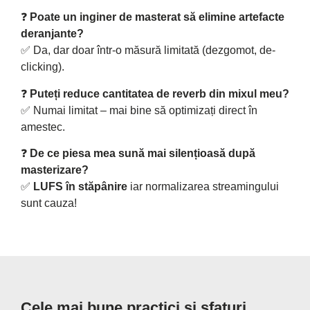
❓
Poate un inginer de masterat să elimine artefacte
deranjante?
✅ Da, dar doar într-o măsură limitată (dezgomot, de-
clicking).
❓
Puteți reduce cantitatea de reverb din mixul meu?
✅ Numai limitat – mai bine să optimizați direct în
amestec.
❓
De ce piesa mea sună mai silențioasă după
masterizare?
✅
LUFS în stăpânire
iar normalizarea streamingului
sunt cauza!
Cele mai bune practici și sfaturi