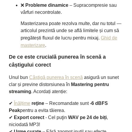
❌
Probleme dinamice
– Supracompresie sau
vârfuri necontrolate.
Masterizarea poate rezolva multe, dar nu totul —
articolul prezintă unde se află limitele și cum să
pregătești fluxul de lucru pentru mixaj.
Ghid de
masterizare
.
De ce este crucială punerea în scenă a
câștigului corect
Unul bun
Câștigă punerea în scenă
asigură un sunet
clar și previne distorsiunea în
Mastering pentru
streaming
. Acordați atenție:
✔
Înălțime
reţine
– Recomandate sunt
-6 dBFS
Peak
pentru a evita tăierea.
✔
Export corect
- Cel puţin
WAV pe 24 de biți
,
niciodată MP3!
✔
Urme curate
– Fără zgomot inutil sau efecte