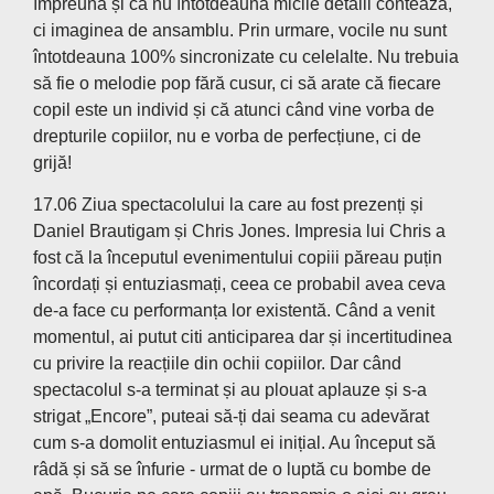
împreună și că nu întotdeauna micile detalii contează,
ci imaginea de ansamblu. Prin urmare, vocile nu sunt
întotdeauna 100% sincronizate cu celelalte. Nu trebuia
să fie o melodie pop fără cusur, ci să arate că fiecare
copil este un individ și că atunci când vine vorba de
drepturile copiilor, nu e vorba de perfecțiune, ci de
grijă!
17.06 Ziua spectacolului la care au fost prezenți și
Daniel Brautigam și Chris Jones. Impresia lui Chris a
fost că la începutul evenimentului copiii păreau puțin
încordați și entuziasmați, ceea ce probabil avea ceva
de-a face cu performanța lor existentă. Când a venit
momentul, ai putut citi anticiparea dar și incertitudinea
cu privire la reacțiile din ochii copiilor. Dar când
spectacolul s-a terminat și au plouat aplauze și s-a
strigat „Encore”, puteai să-ți dai seama cu adevărat
cum s-a domolit entuziasmul ei inițial. Au început să
râdă și să se înfurie - urmat de o luptă cu bombe de