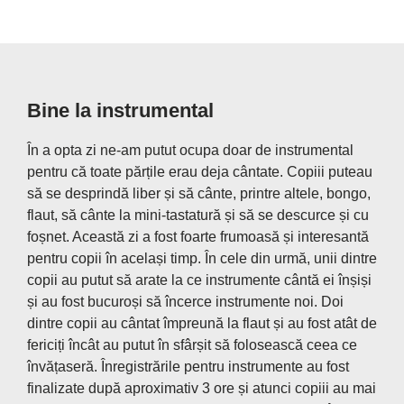
Bine la instrumental
În a opta zi ne-am putut ocupa doar de instrumental
pentru că toate părțile erau deja cântate. Copiii puteau
să se desprindă liber și să cânte, printre altele, bongo,
flaut, să cânte la mini-tastatură și să se descurce și cu
foșnet. Această zi a fost foarte frumoasă și interesantă
pentru copii în același timp. În cele din urmă, unii dintre
copii au putut să arate la ce instrumente cântă ei înșiși
și au fost bucuroși să încerce instrumente noi. Doi
dintre copii au cântat împreună la flaut și au fost atât de
fericiți încât au putut în sfârșit să folosească ceea ce
învățaseră. Înregistrările pentru instrumente au fost
finalizate după aproximativ 3 ore și atunci copiii au mai