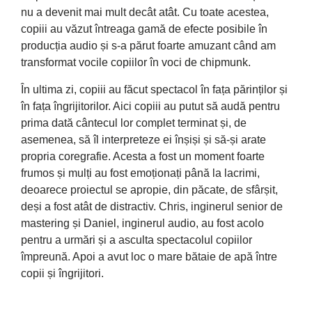
nu a devenit mai mult decât atât. Cu toate acestea,
copiii au văzut întreaga gamă de efecte posibile în
producția audio și s-a părut foarte amuzant când am
transformat vocile copiilor în voci de chipmunk.
În ultima zi, copiii au făcut spectacol în fața părinților și
în fața îngrijitorilor. Aici copiii au putut să audă pentru
prima dată cântecul lor complet terminat și, de
asemenea, să îl interpreteze ei înșiși și să-și arate
propria coregrafie. Acesta a fost un moment foarte
frumos și mulți au fost emoționați până la lacrimi,
deoarece proiectul se apropie, din păcate, de sfârșit,
deși a fost atât de distractiv. Chris, inginerul senior de
mastering și Daniel, inginerul audio, au fost acolo
pentru a urmări și a asculta spectacolul copiilor
împreună. Apoi a avut loc o mare bătaie de apă între
copii și îngrijitori.