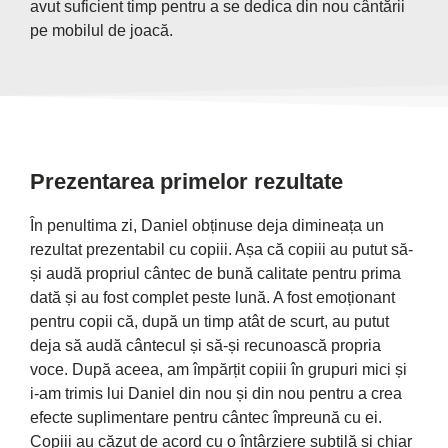
avut suficient timp pentru a se dedica din nou cântării
pe mobilul de joacă.
Prezentarea primelor rezultate
În penultima zi, Daniel obținuse deja dimineața un
rezultat prezentabil cu copiii. Așa că copiii au putut să-
și audă propriul cântec de bună calitate pentru prima
dată și au fost complet peste lună. A fost emoționant
pentru copii că, după un timp atât de scurt, au putut
deja să audă cântecul și să-și recunoască propria
voce. După aceea, am împărțit copiii în grupuri mici și
i-am trimis lui Daniel din nou și din nou pentru a crea
efecte suplimentare pentru cântec împreună cu ei.
Copiii au căzut de acord cu o întârziere subtilă și chiar