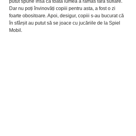
putut spune însă că toată lumea a rămas fără suflare.
Dar nu poți învinovăți copiii pentru asta, a fost o zi
foarte obositoare. Apoi, desigur, copiii s-au bucurat că
în sfârșit au putut să se joace cu jucăriile de la Spiel
Mobil.