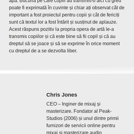
apă. Bucuria pe care copiii au transmis-o aici cu greu
poate fi exprimată în cuvinte și chiar ați observat cât de
important a fost proiectul pentru copii și cât de fericiți
sunt că textul lor a fost întărit și susținut de aplauze.
Acest răspuns pozitiv la propria opera de artă le-a
transmis copiilor și că este bine să fii copil și că au
dreptul să se joace și să se exprime în orice moment
cu dreptul de a se dezvolta liber.
Chris Jones
CEO – Inginer de mixaj și
masterizare. Fondator al Peak-
Studios (2006) și unul dintre primii
furnizori de servicii online pentru
mixaj și masterizare audio