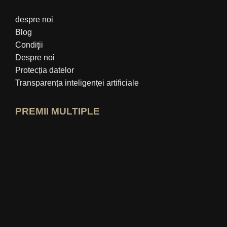
despre noi
Blog
Condiţii
Despre noi
Protecția datelor
Transparența inteligenței artificiale
PREMII MULTIPLE
Deschide profilul de expert idealo
Vezi premiul „Cel mai bun blog educați
Cine-știe-cel-mai-bun Vezi evaluarea