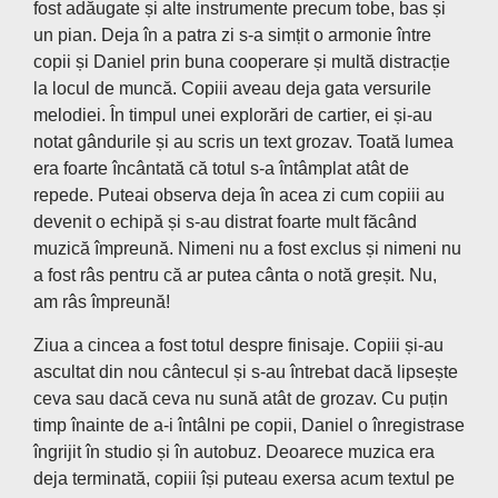
fost adăugate și alte instrumente precum tobe, bas și
un pian. Deja în a patra zi s-a simțit o armonie între
copii și Daniel prin buna cooperare și multă distracție
la locul de muncă. Copiii aveau deja gata versurile
melodiei. În timpul unei explorări de cartier, ei și-au
notat gândurile și au scris un text grozav. Toată lumea
era foarte încântată că totul s-a întâmplat atât de
repede. Puteai observa deja în acea zi cum copiii au
devenit o echipă și s-au distrat foarte mult făcând
muzică împreună. Nimeni nu a fost exclus și nimeni nu
a fost râs pentru că ar putea cânta o notă greșit. Nu,
am râs împreună!
Ziua a cincea a fost totul despre finisaje. Copiii și-au
ascultat din nou cântecul și s-au întrebat dacă lipsește
ceva sau dacă ceva nu sună atât de grozav. Cu puțin
timp înainte de a-i întâlni pe copii, Daniel o înregistrase
îngrijit în studio și în autobuz. Deoarece muzica era
deja terminată, copiii își puteau exersa acum textul pe