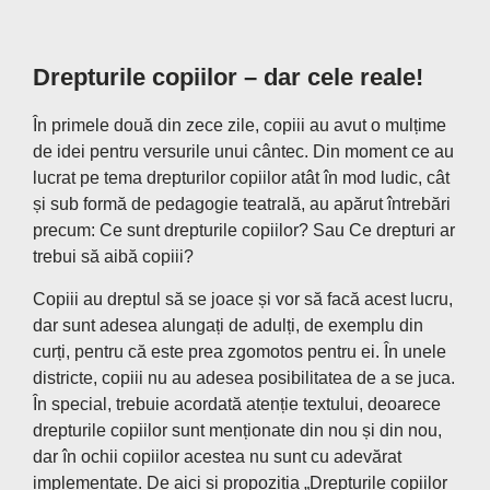
Drepturile copiilor – dar cele reale!
În primele două din zece zile, copiii au avut o mulțime
de idei pentru versurile unui cântec. Din moment ce au
lucrat pe tema drepturilor copiilor atât în ​​mod ludic, cât
și sub formă de pedagogie teatrală, au apărut întrebări
precum: Ce sunt drepturile copiilor? Sau Ce drepturi ar
trebui să aibă copiii?
Copiii au dreptul să se joace și vor să facă acest lucru,
dar sunt adesea alungați de adulți, de exemplu din
curți, pentru că este prea zgomotos pentru ei. În unele
districte, copiii nu au adesea posibilitatea de a se juca.
În special, trebuie acordată atenție textului, deoarece
drepturile copiilor sunt menționate din nou și din nou,
dar în ochii copiilor acestea nu sunt cu adevărat
implementate. De aici și propoziția „Drepturile copiilor