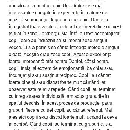
obositoare zi pentru copii. Una dintre cele mai
interesante și bogate în experiențe în materie de
muzică și producție. Împreună cu copiii, Daniel a
înregistrat toate vocile din clubul de tineret din sud-vest
(situat în zona Bamberg). Mai întâi au fost acceptați toți
copiii care au îndrăznit să-și imortalizeze singuri
vocea. Li s-a permis să cânte întreaga melodie singuri
o dată. Aceștia erau zece copii. A fost o experiență
foarte interesantă atât pentru Daniel, cât și pentru
copiii înșiși și extrem de emoționantă, ba chiar s-au
încurajat și s-au susținut reciproc. Copiii au cântat
foarte bine și s-au distrat foarte mult cântând, ați
observat asta relativ repede. Când copiii au terminat
cu înregistrarea individuală, am adus grupurile în
spațiul deschis. În acest proces de producție, patru
grupuri, fiecare cu trei copii, au cântat refrenul. Mai
ales aici copiii s-au distrat foarte mult lucrând la ceva
în echipă. Când copiii au terminat cu grupurile, s-a