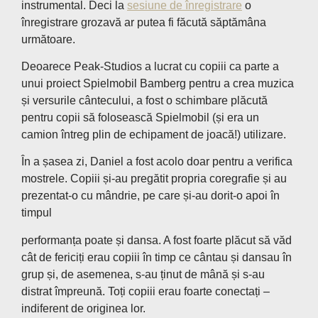
instrumental. Deci la
sesiune de înregistrare
o
înregistrare grozavă ar putea fi făcută săptămâna
următoare.
Deoarece Peak-Studios a lucrat cu copiii ca parte a
unui proiect Spielmobil Bamberg pentru a crea muzica
și versurile cântecului, a fost o schimbare plăcută
pentru copii să folosească Spielmobil (și era un
camion întreg plin de echipament de joacă!) utilizare.
În a șasea zi, Daniel a fost acolo doar pentru a verifica
mostrele. Copiii și-au pregătit propria coregrafie și au
prezentat-o ​​cu mândrie, pe care și-au dorit-o apoi în
timpul
performanța poate și dansa. A fost foarte plăcut să văd
cât de fericiți erau copiii în timp ce cântau și dansau în
grup și, de asemenea, s-au ținut de mână și s-au
distrat împreună. Toți copiii erau foarte conectați –
indiferent de originea lor.