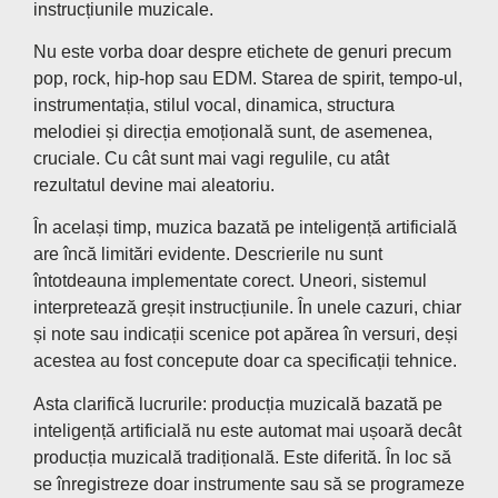
instrucțiunile muzicale.
Nu este vorba doar despre etichete de genuri precum
pop, rock, hip-hop sau EDM. Starea de spirit, tempo-ul,
instrumentația, stilul vocal, dinamica, structura
melodiei și direcția emoțională sunt, de asemenea,
cruciale. Cu cât sunt mai vagi regulile, cu atât
rezultatul devine mai aleatoriu.
În același timp, muzica bazată pe inteligență artificială
are încă limitări evidente. Descrierile nu sunt
întotdeauna implementate corect. Uneori, sistemul
interpretează greșit instrucțiunile. În unele cazuri, chiar
și note sau indicații scenice pot apărea în versuri, deși
acestea au fost concepute doar ca specificații tehnice.
Asta clarifică lucrurile: producția muzicală bazată pe
inteligență artificială nu este automat mai ușoară decât
producția muzicală tradițională. Este diferită. În loc să
se înregistreze doar instrumente sau să se programeze