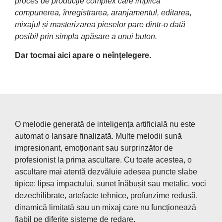
proces de producție complex care implica
compunerea, înregistrarea, aranjamentul, editarea,
mixajul și masterizarea pieselor pare dintr-o dată
posibil prin simpla apăsare a unui buton.
Dar tocmai aici apare o neînțelegere.
O melodie generată de inteligența artificială nu este
automat o lansare finalizată. Multe melodii sună
impresionant, emoționant sau surprinzător de
profesionist la prima ascultare. Cu toate acestea, o
ascultare mai atentă dezvăluie adesea puncte slabe
tipice: lipsa impactului, sunet înăbușit sau metalic, voci
dezechilibrate, artefacte tehnice, profunzime redusă,
dinamică limitată sau un mixaj care nu funcționează
fiabil pe diferite sisteme de redare.