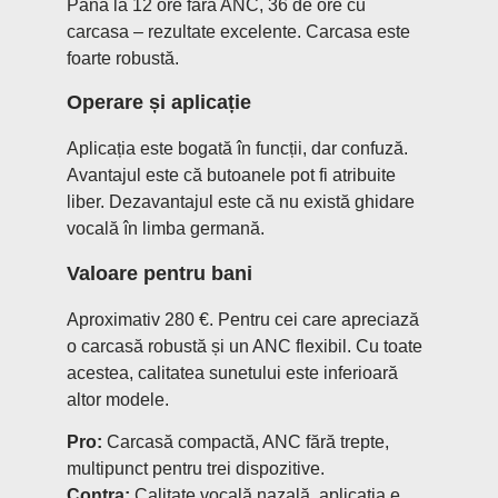
Până la 12 ore fără ANC, 36 de ore cu
carcasa – rezultate excelente. Carcasa este
foarte robustă.
Operare și aplicație
Aplicația este bogată în funcții, dar confuză.
Avantajul este că butoanele pot fi atribuite
liber. Dezavantajul este că nu există ghidare
vocală în limba germană.
Valoare pentru bani
Aproximativ 280 €. Pentru cei care apreciază
o carcasă robustă și un ANC flexibil. Cu toate
acestea, calitatea sunetului este inferioară
altor modele.
Pro:
Carcasă compactă, ANC fără trepte,
multipunct pentru trei dispozitive.
Contra:
Calitate vocală nazală, aplicația e