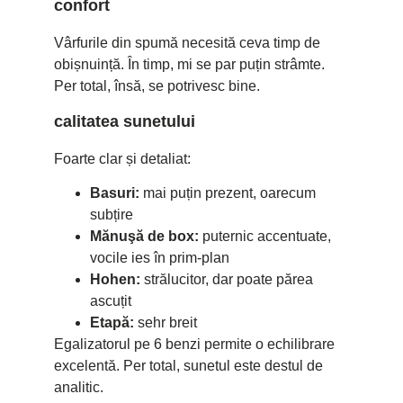
confort
Vârfurile din spumă necesită ceva timp de
obișnuință. În timp, mi se par puțin strâmte.
Per total, însă, se potrivesc bine.
calitatea sunetului
Foarte clar și detaliat:
Basuri:
mai puțin prezent, oarecum
subțire
Mănuşă de box:
puternic accentuate,
vocile ies în prim-plan
Hohen:
strălucitor, dar poate părea
ascuțit
Etapă:
sehr breit
Egalizatorul pe 6 benzi permite o echilibrare
excelentă. Per total, sunetul este destul de
analitic.