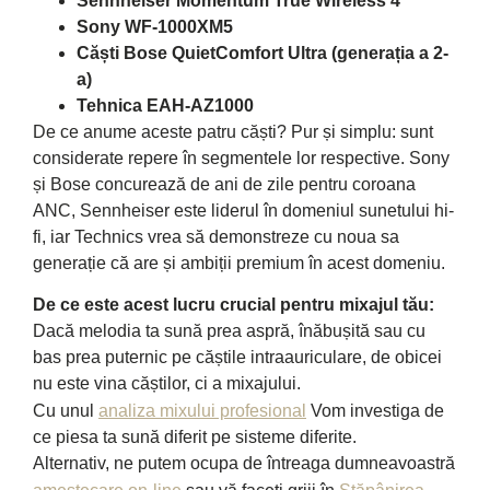
Sennheiser Momentum True Wireless 4
Sony WF-1000XM5
Căști Bose QuietComfort Ultra (generația a 2-
a)
Tehnica EAH-AZ1000
De ce anume aceste patru căști? Pur și simplu: sunt
considerate repere în segmentele lor respective. Sony
și Bose concurează de ani de zile pentru coroana
ANC, Sennheiser este liderul în domeniul sunetului hi-
fi, iar Technics vrea să demonstreze cu noua sa
generație că are și ambiții premium în acest domeniu.
De ce este acest lucru crucial pentru mixajul tău:
Dacă melodia ta sună prea aspră, înăbușită sau cu
bas prea puternic pe căștile intraauriculare, de obicei
nu este vina căștilor, ci a mixajului.
Cu unul
analiza mixului profesional
Vom investiga de
ce piesa ta sună diferit pe sisteme diferite.
Alternativ, ne putem ocupa de întreaga dumneavoastră