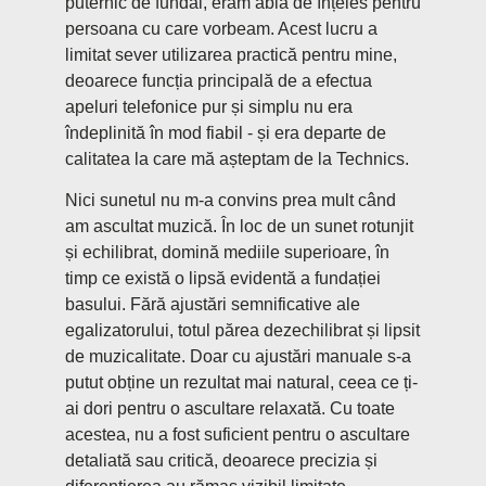
puternic de fundal, eram abia de înțeles pentru
persoana cu care vorbeam. Acest lucru a
limitat sever utilizarea practică pentru mine,
deoarece funcția principală de a efectua
apeluri telefonice pur și simplu nu era
îndeplinită în mod fiabil - și era departe de
calitatea la care mă așteptam de la Technics.
Nici sunetul nu m-a convins prea mult când
am ascultat muzică. În loc de un sunet rotunjit
și echilibrat, domină mediile superioare, în
timp ce există o lipsă evidentă a fundației
basului. Fără ajustări semnificative ale
egalizatorului, totul părea dezechilibrat și lipsit
de muzicalitate. Doar cu ajustări manuale s-a
putut obține un rezultat mai natural, ceea ce ți-
ai dori pentru o ascultare relaxată. Cu toate
acestea, nu a fost suficient pentru o ascultare
detaliată sau critică, deoarece precizia și