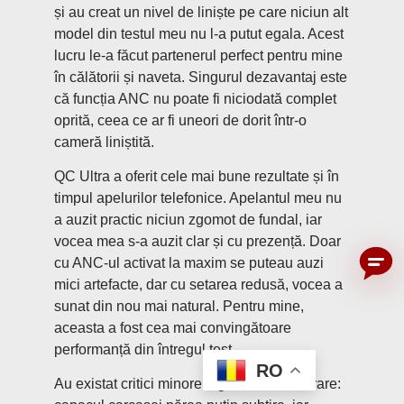
și au creat un nivel de liniște pe care niciun alt
model din testul meu nu l-a putut egala. Acest
lucru le-a făcut partenerul perfect pentru mine
în călătorii și naveta. Singurul dezavantaj este
că funcția ANC nu poate fi niciodată complet
oprită, ceea ce ar fi uneori de dorit într-o
cameră liniștită.
QC Ultra a oferit cele mai bune rezultate și în
timpul apelurilor telefonice. Apelantul meu nu
a auzit practic niciun zgomot de fundal, iar
vocea mea s-a auzit clar și cu prezență. Doar
cu ANC-ul activat la maxim se puteau auzi
mici artefacte, dar cu setarea redusă, vocea a
sunat din nou mai natural. Pentru mine,
aceasta a fost cea mai convingătoare
performanță din întregul test.
RO
Au existat critici minore legate de manevrare: