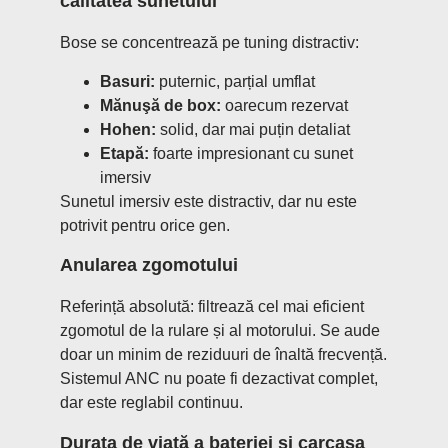
calitatea sunetului
Bose se concentrează pe tuning distractiv:
Basuri:
puternic, parțial umflat
Mănuşă de box:
oarecum rezervat
Hohen:
solid, dar mai puțin detaliat
Etapă:
foarte impresionant cu sunet
imersiv
Sunetul imersiv este distractiv, dar nu este
potrivit pentru orice gen.
Anularea zgomotului
Referință absolută: filtrează cel mai eficient
zgomotul de la rulare și al motorului. Se aude
doar un minim de reziduuri de înaltă frecvență.
Sistemul ANC nu poate fi dezactivat complet,
dar este reglabil continuu.
Durata de viață a bateriei și carcasa