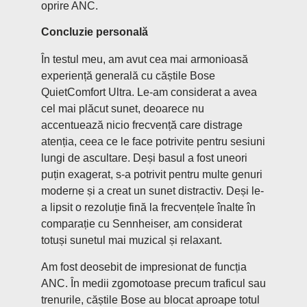
oprire ANC.
Concluzie personală
În testul meu, am avut cea mai armonioasă
experiență generală cu căștile Bose
QuietComfort Ultra. Le-am considerat a avea
cel mai plăcut sunet, deoarece nu
accentuează nicio frecvență care distrage
atenția, ceea ce le face potrivite pentru sesiuni
lungi de ascultare. Deși basul a fost uneori
puțin exagerat, s-a potrivit pentru multe genuri
moderne și a creat un sunet distractiv. Deși le-
a lipsit o rezoluție fină la frecvențele înalte în
comparație cu Sennheiser, am considerat
totuși sunetul mai muzical și relaxant.
Am fost deosebit de impresionat de funcția
ANC. În medii zgomotoase precum traficul sau
trenurile, căștile Bose au blocat aproape totul