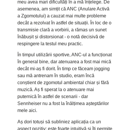
meu avea mari dificultăți în a mă înțelege. De
asemenea, am simțit că ANC (Anulare Activă
a Zgomotului) a cauzat mai multe probleme
decât a rezolvat în astfel de situații. În loc de o
transmisie clară a vorbirii, a rămas un sunet
înăbușit și distorsionat - o notă decisivă de
respingere la testul meu practic.
În timpul utilizării sportive, ANC-ul a funcționat
în general bine, dar atenuarea a fost mai mică
decât mi-aș fi dorit. În timp ce făceam jogging
sau mă antrenam în studio, eram încă
conștient de zgomotul ambiental chiar și fără
muzică. Aș fi sperat la o atenuare mai
puternică în astfel de scenarii - dar
Sennheiser nu a fost la înălțimea așteptărilor
mele aici.
Aș dori totuși să subliniez aplicația ca un
aspect pozitiv: este foarte intuitivă și îți permite