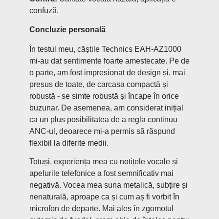
confuză.
Concluzie personală
În testul meu, căștile Technics EAH-AZ1000
mi-au dat sentimente foarte amestecate. Pe de
o parte, am fost impresionat de design și, mai
presus de toate, de carcasa compactă și
robustă - se simte robustă și încape în orice
buzunar. De asemenea, am considerat inițial
ca un plus posibilitatea de a regla continuu
ANC-ul, deoarece mi-a permis să răspund
flexibil la diferite medii.
Totuși, experiența mea cu notițele vocale și
apelurile telefonice a fost semnificativ mai
negativă. Vocea mea suna metalică, subțire și
nenaturală, aproape ca și cum aș fi vorbit în
microfon de departe. Mai ales în zgomotul