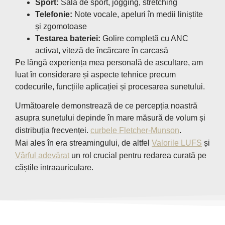
Sport:
Sală de sport, jogging, stretching
Telefonie:
Note vocale, apeluri în medii liniștite
și zgomotoase
Testarea bateriei:
Golire completă cu ANC
activat, viteză de încărcare în carcasă
Pe lângă experiența mea personală de ascultare, am
luat în considerare și aspecte tehnice precum
codecurile, funcțiile aplicației și procesarea sunetului.
Următoarele demonstrează de ce percepția noastră
asupra sunetului depinde în mare măsură de volum și
distribuția frecvenței.
curbele Fletcher-Munson
.
Mai ales în era streamingului, de altfel
Valorile LUFS
și
Vârful adevărat
un rol crucial pentru redarea curată pe
căștile intraauriculare.