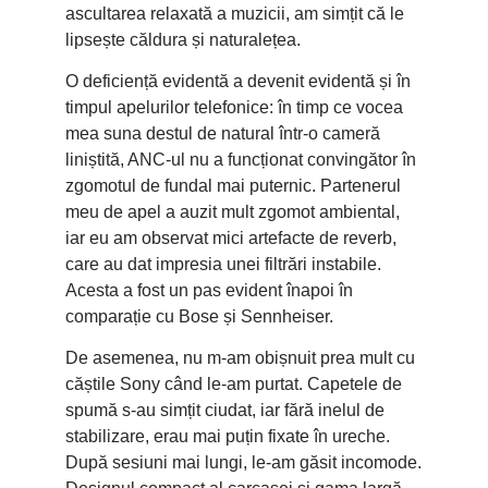
ascultarea relaxată a muzicii, am simțit că le
lipsește căldura și naturalețea.
O deficiență evidentă a devenit evidentă și în
timpul apelurilor telefonice: în timp ce vocea
mea suna destul de natural într-o cameră
liniștită, ANC-ul nu a funcționat convingător în
zgomotul de fundal mai puternic. Partenerul
meu de apel a auzit mult zgomot ambiental,
iar eu am observat mici artefacte de reverb,
care au dat impresia unei filtrări instabile.
Acesta a fost un pas evident înapoi în
comparație cu Bose și Sennheiser.
De asemenea, nu m-am obișnuit prea mult cu
căștile Sony când le-am purtat. Capetele de
spumă s-au simțit ciudat, iar fără inelul de
stabilizare, erau mai puțin fixate în ureche.
După sesiuni mai lungi, le-am găsit incomode.