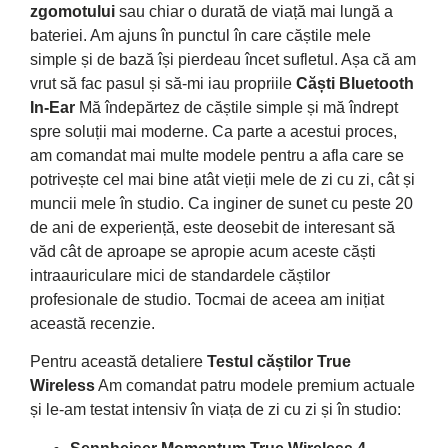
zgomotului
sau chiar o durată de viață mai lungă a
bateriei. Am ajuns în punctul în care căștile mele
simple și de bază își pierdeau încet sufletul. Așa că am
vrut să fac pasul și să-mi iau propriile
Căști Bluetooth
In-Ear
Mă îndepărtez de căștile simple și mă îndrept
spre soluții mai moderne. Ca parte a acestui proces,
am comandat mai multe modele pentru a afla care se
potrivește cel mai bine atât vieții mele de zi cu zi, cât și
muncii mele în studio. Ca inginer de sunet cu peste 20
de ani de experiență, este deosebit de interesant să
văd cât de aproape se apropie acum aceste căști
intraauriculare mici de standardele căștilor
profesionale de studio. Tocmai de aceea am inițiat
această recenzie.
Pentru această detaliere
Testul căștilor True
Wireless
Am comandat patru modele premium actuale
și le-am testat intensiv în viața de zi cu zi și în studio: