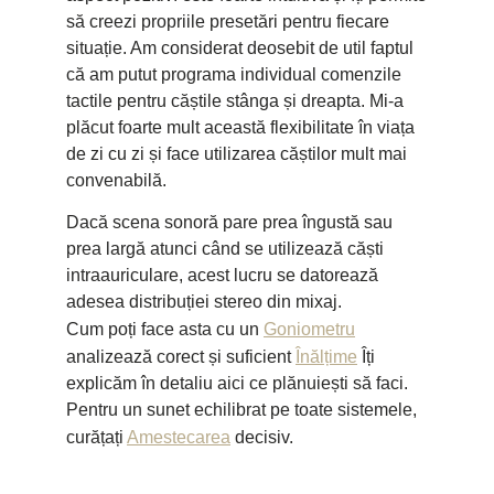
să creezi propriile presetări pentru fiecare
situație. Am considerat deosebit de util faptul
că am putut programa individual comenzile
tactile pentru căștile stânga și dreapta. Mi-a
plăcut foarte mult această flexibilitate în viața
de zi cu zi și face utilizarea căștilor mult mai
convenabilă.
Dacă scena sonoră pare prea îngustă sau
prea largă atunci când se utilizează căști
intraauriculare, acest lucru se datorează
adesea distribuției stereo din mixaj.
Cum poți face asta cu un
Goniometru
analizează corect și suficient
Înălțime
Îți
explicăm în detaliu aici ce plănuiești să faci.
Pentru un sunet echilibrat pe toate sistemele,
curățați
Amestecarea
decisiv.