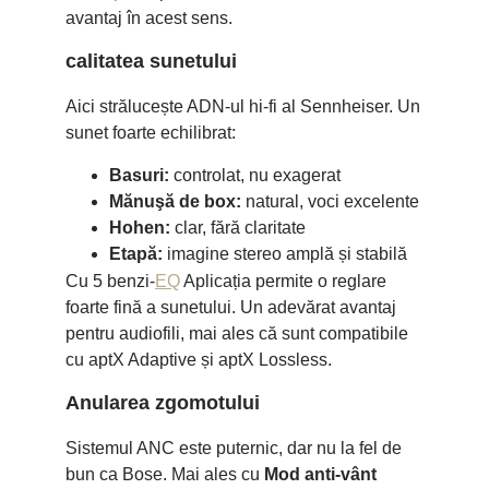
avantaj în acest sens.
calitatea sunetului
Aici strălucește ADN-ul hi-fi al Sennheiser. Un
sunet foarte echilibrat:
Basuri:
controlat, nu exagerat
Mănuşă de box:
natural, voci excelente
Hohen:
clar, fără claritate
Etapă:
imagine stereo amplă și stabilă
Cu 5 benzi-
EQ
Aplicația permite o reglare
foarte fină a sunetului. Un adevărat avantaj
pentru audiofili, mai ales că sunt compatibile
cu aptX Adaptive și aptX Lossless.
Anularea zgomotului
Sistemul ANC este puternic, dar nu la fel de
bun ca Bose. Mai ales cu
Mod anti-vânt