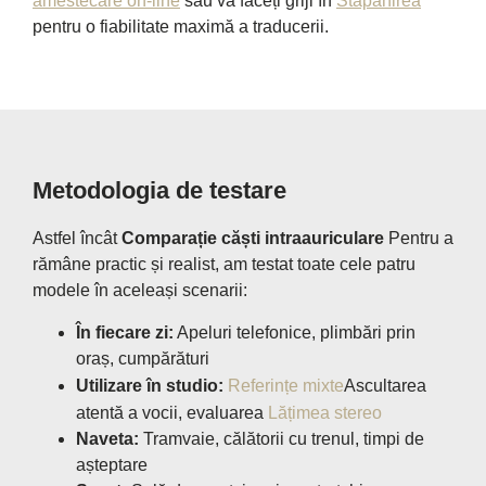
amestecare on-line
sau vă faceți griji în
Stăpânirea
pentru o fiabilitate maximă a traducerii.
Metodologia de testare
Astfel încât
Comparație căști intraauriculare
Pentru a
rămâne practic și realist, am testat toate cele patru
modele în aceleași scenarii:
În fiecare zi:
Apeluri telefonice, plimbări prin
oraș, cumpărături
Utilizare în studio:
Referințe mixte
Ascultarea
atentă a vocii, evaluarea
Lățimea stereo
Naveta:
Tramvaie, călătorii cu trenul, timpi de
așteptare