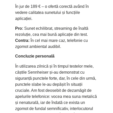
În jur de 189 € – o ofertă corectă având în
vedere calitatea sunetului și funcțiile
aplicației.
Pro:
Sunet echilibrat, streaming de înaltă
rezoluție, cea mai bună aplicație din test.
Contra:
În cel mai mare caz, telefonie cu
zgomot ambiental audibil.
Concluzie personală
În utilizarea zilnică și în timpul testelor mele,
căștile Sennheiser și-au demonstrat cu
siguranță punctele forte, dar, în cele din urmă,
punctele slabe le-au depășit în situații
cruciale. Am fost deosebit de dezamăgit de
apelurile telefonice: vocea mea suna metalică
și nenaturală, iar de îndată ce exista un
zgomot de fundal semnificativ, interlocutorul