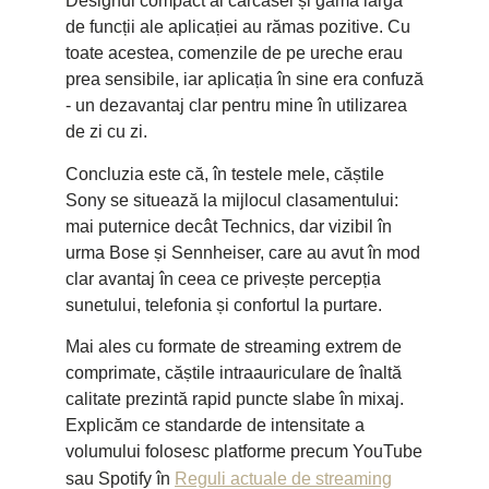
Designul compact al carcasei și gama largă
de funcții ale aplicației au rămas pozitive. Cu
toate acestea, comenzile de pe ureche erau
prea sensibile, iar aplicația în sine era confuză
- un dezavantaj clar pentru mine în utilizarea
de zi cu zi.
Concluzia este că, în testele mele, căștile
Sony se situează la mijlocul clasamentului:
mai puternice decât Technics, dar vizibil în
urma Bose și Sennheiser, care au avut în mod
clar avantaj în ceea ce privește percepția
sunetului, telefonia și confortul la purtare.
Mai ales cu formate de streaming extrem de
comprimate, căștile intraauriculare de înaltă
calitate prezintă rapid puncte slabe în mixaj.
Explicăm ce standarde de intensitate a
volumului folosesc platforme precum YouTube
sau Spotify în
Reguli actuale de streaming