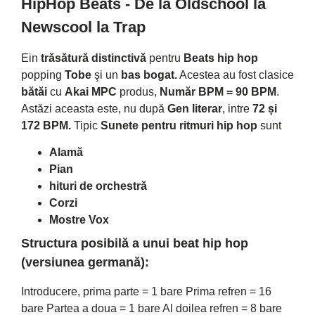
HipHop Beats - De la Oldschool la
Newscool la Trap
Ein
trăsătură distinctivă
pentru
Beats hip hop
popping
Tobe
şi un
bas bogat.
Acestea au fost clasice
bătăi
cu
Akai MPC
produs,
Număr BPM = 90 BPM
.
Astăzi aceasta este, nu după
Gen literar
, intre
72 și
172 BPM.
Tipic
Sunete pentru ritmuri hip hop
sunt
Alamă
Pian
hituri de orchestră
Corzi
Mostre Vox
Structura posibilă a unui beat hip hop
(versiunea germană):
Introducere, prima parte = 1 bare Prima refren = 16
bare Partea a doua = 1 bare Al doilea refren = 8 bare