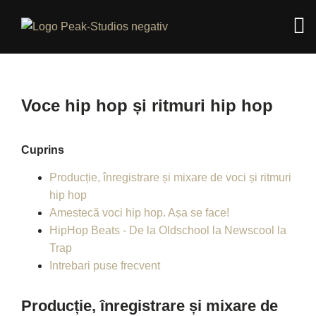
Voce hip hop și ritmuri hip hop
Cuprins
Producție, înregistrare și mixare de voci și ritmuri
hip hop
Amestecă voci hip hop. Așa se face!
HipHop Beats - De la Oldschool la Newscool la
Trap
Intrebari puse frecvent
Producție, înregistrare și mixare de