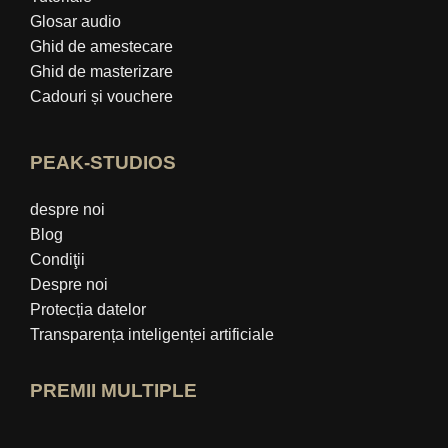
Glosar audio
Ghid de amestecare
Ghid de masterizare
Cadouri și vouchere
PEAK-STUDIOS
despre noi
Blog
Condiţii
Despre noi
Protecția datelor
Transparența inteligenței artificiale
PREMII MULTIPLE
Deschide profilul de expert idealo
Vezi premiul „Cel mai bun blog educați