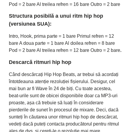
Pod = 2 bare Al treilea refren = 16 bare Outro = 2 bare
Structura posibilă a unui ritm hip hop
(versiunea SUA):
Intro, Hook, prima parte = 1 bare Primul refren = 12
bare A doua parte = 1 bare Al doilea refren = 8 bare
Pod = 2 bare Al treilea refren = 12 bare Outro = 2 bare
.
Descarcă ritmuri hip hop
Când descărcați Hip Hop Beats, ar trebui să acordați
întotdeauna atenție rezoluției fișierului. Desigur, cel
mai bun ar fi Wave în 24 de biți. Cu toate acestea,
beat-urile sunt de obicei disponibile doar ca MP3-uri
proaste, așa că trebuie să luați în considerare
pierderile de sunet în procesul de mixare. Deci, dacă
sunteți în căutarea unor ritmuri hip hop de descărcat,
vedeți dacă puteți contacta producătorul pentru ritmul
ales de dvs. și cereți-le o rezoluție mai mare.