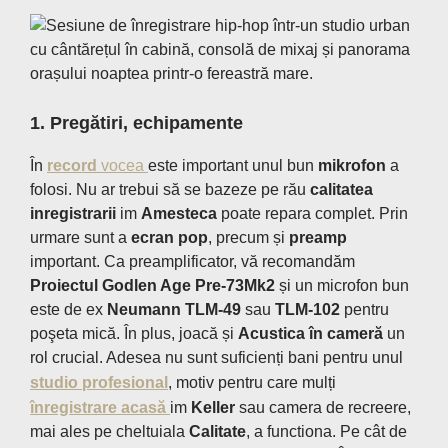
1. Pregătiri, echipamente
În
record
vocea
este important unul bun
mikrofon
a
folosi. Nu ar trebui să se bazeze pe rău
calitatea
inregistrarii
im
Amesteca
poate repara complet. Prin
urmare sunt a
ecran pop
, precum și
preamp
important. Ca preamplificator, vă recomandăm
Proiectul Godlen Age Pre-73Mk2
și un microfon bun
este de ex
Neumann TLM-49
sau
TLM-102
pentru
poşeta mică. În plus, joacă și
Acustica în cameră
un
rol crucial. Adesea nu sunt suficienți bani pentru unul
studio profesional
, motiv pentru care mulți
înregistrare acasă
im
Keller
sau camera de recreere,
mai ales pe cheltuiala
Calitate
, a functiona. Pe cât de