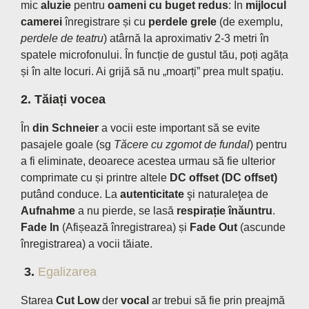
mic
aluzie
pentru
oameni cu buget redus
: În
mijlocul
camerei
înregistrare și cu
perdele grele
(de exemplu,
perdele de teatru
) atârnă la aproximativ 2-3 metri în
spatele microfonului. În funcție de gustul tău, poți agăța
și în alte locuri. Ai grijă să nu „moarți” prea mult spațiu.
2. Tăiați vocea
În
din Schneier
a vocii este important să se evite
pasajele goale (sg
Tăcere cu zgomot de fundal
) pentru
a fi eliminate, deoarece acestea urmau să fie ulterior
comprimate cu și printre altele
DC offset
(DC offset)
putând conduce. La
autenticitate
şi naturaleţea de
Aufnahme
a nu pierde, se lasă
respirație înăuntru
.
Fade In
(Afișează înregistrarea) și
Fade Out
(ascunde
înregistrarea) a vocii tăiate.
3.
Egalizarea
Starea
Cut Low
der
vocal
ar trebui să fie prin preajmă