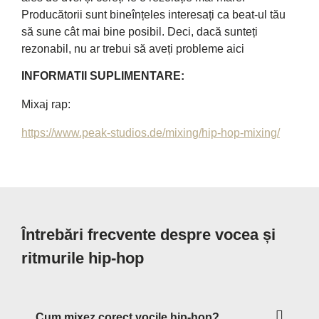
Producătorii sunt bineînțeles interesați ca beat-ul tău
să sune cât mai bine posibil. Deci, dacă sunteți
rezonabil, nu ar trebui să aveți probleme aici
INFORMATII SUPLIMENTARE:
Mixaj rap:
https://www.peak-studios.de/mixing/hip-hop-mixing/
Întrebări frecvente despre vocea și
ritmurile hip-hop
Cum mixez corect vocile hip-hop?