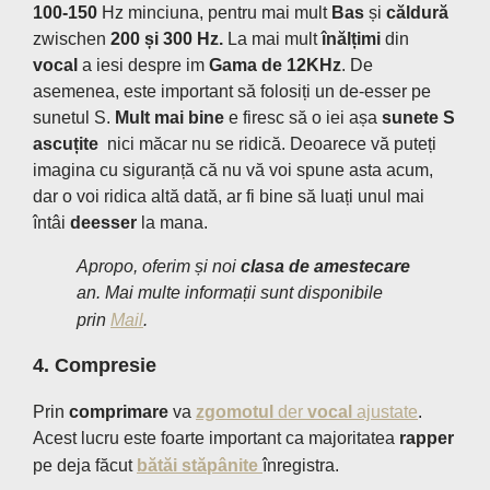
100-150
Hz minciuna, pentru mai mult
Bas
și
căldură
zwischen
200 și 300 Hz.
La mai mult
înălțimi
din
vocal
a iesi despre im
Gama de 12KHz
. De
asemenea, este important să folosiți un de-esser pe
sunetul S.
Mult mai bine
e firesc să o iei așa
sunete S
ascuțite
nici măcar nu se ridică. Deoarece vă puteți
imagina cu siguranță că nu vă voi spune asta acum,
dar o voi ridica altă dată, ar fi bine să luați unul mai
întâi
deesser
la mana.
Apropo, oferim și noi
clasa de amestecare
an
. Mai multe informații sunt disponibile
prin
Mail
.
4. Compresie
Prin
comprimare
va
zgomotul
der
vocal
ajustate
.
Acest lucru este foarte important ca majoritatea
rapper
pe deja făcut
bătăi stăpânite
înregistra.