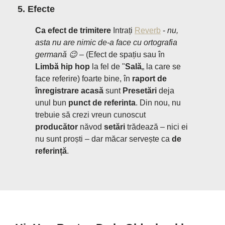
5. Efecte
Ca efect de trimitere
Intrați
Reverb
-
nu,
asta nu are nimic de-a face cu ortografia
germană 😉 –
(Efect de spațiu sau în
Limbă hip hop
la fel de "
Sală
„ la care se
face referire) foarte bine, în
raport de
înregistrare acasă
sunt
Presetări
deja
unul bun
punct de referinta
. Din nou, nu
trebuie să crezi vreun cunoscut
producător
năvod
setări
trădează – nici ei
nu sunt proști – dar măcar servește ca
de
referință
.