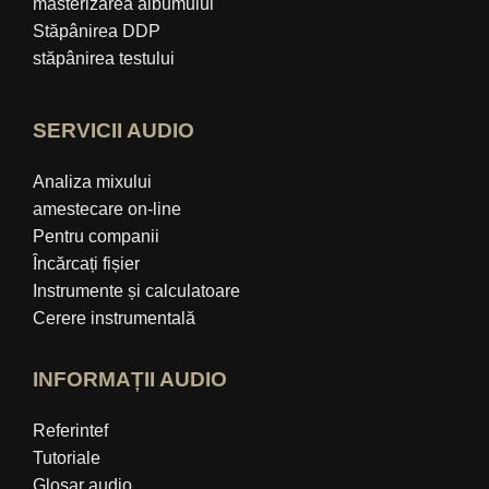
masterizarea albumului
Stăpânirea DDP
stăpânirea testului
SERVICII AUDIO
Analiza mixului
amestecare on-line
Pentru companii
Încărcați fișier
Instrumente și calculatoare
Cerere instrumentală
INFORMAȚII AUDIO
Referintef
Tutoriale
Glosar audio