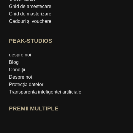
Ghid de amestecare
Ghid de masterizare
Cadouri și vouchere
PEAK-STUDIOS
despre noi
Blog
Condiţii
Despre noi
Protecția datelor
Transparența inteligenței artificiale
PREMII MULTIPLE
Deschide profilul de expert idealo
Vezi premiul „Cel mai bun blog educați