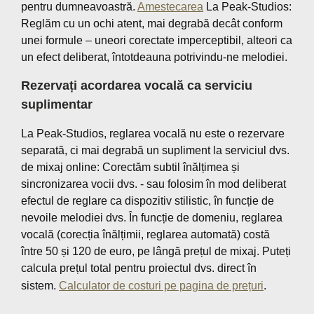
pentru dumneavoastră.
Amestecarea
La Peak-Studios:
Reglăm cu un ochi atent, mai degrabă decât conform
unei formule – uneori corectate imperceptibil, alteori ca
un efect deliberat, întotdeauna potrivindu-ne melodiei.
Rezervați acordarea vocală ca serviciu
suplimentar
La Peak-Studios, reglarea vocală nu este o rezervare
separată, ci mai degrabă un supliment la serviciul dvs.
de mixaj online: Corectăm subtil înălțimea și
sincronizarea vocii dvs. - sau folosim în mod deliberat
efectul de reglare ca dispozitiv stilistic, în funcție de
nevoile melodiei dvs. În funcție de domeniu, reglarea
vocală (corecția înălțimii, reglarea automată) costă
între 50 și 120 de euro, pe lângă prețul de mixaj. Puteți
calcula prețul total pentru proiectul dvs. direct în
sistem.
Calculator de costuri pe pagina de prețuri
.