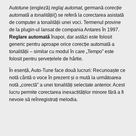
Autotune (engleză)
reglaj automat
, germană
corecție
automată a tonalității
() se referă la corectarea asistată
de computer a tonalității unei voci. Termenul provine
de la plugin-ul lansat de compania Antares în 1997.
Reglare automată
înapoi, dar astăzi este folosit
generic pentru aproape orice corecție automată a
tonalității – similar cu modul în care „Tempo” este
folosit pentru șervețelele de hârtie.
În esență, Auto-Tune face două lucruri: Recunoaște ce
notă cântă o voce în prezent și o mută la următoarea
notă „corectă” a unei tonalități selectate anterior. Acest
lucru permite corectarea inexactităților minore fără a fi
nevoie să reînregistrați melodia.