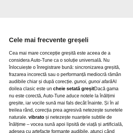
Cele mai frecvente greșeli
Cea mai mare concepție greșită este aceea de a
considera Auto-Tune ca o soluție universală. Nu
înlocuiește o înregistrare bună: sincronizarea greșită,
frazarea incorectă sau o performanță mediocră rămân
audibile chiar și după corecție.
gunoi, gunoi afară
Al
doilea clasic este un
cheie setată greșit
Dacă gama
nu este corectă, Auto-Tune aduce notele la înălțimi
greșite, iar vocile sună mai fals decât înainte. Și în al
treilea rând, corecția prea agresivă netezește sunetele
naturale.
vibrato
și netezește nuanțele subtile de
înălțime – vocea sună apoi lipsită de viață și artificială,
adesea cu artefacte formante audibile, atunci când