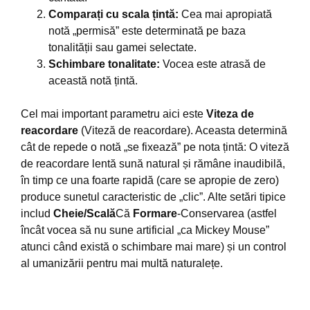
Comparați cu scala țintă:
Cea mai apropiată
notă „permisă” este determinată pe baza
tonalității sau gamei selectate.
Schimbare tonalitate:
Vocea este atrasă de
această notă țintă.
Cel mai important parametru aici este
Viteza de
reacordare
(Viteză de reacordare). Aceasta determină
cât de repede o notă „se fixează” pe nota țintă: O viteză
de reacordare lentă sună natural și rămâne inaudibilă,
în timp ce una foarte rapidă (care se apropie de zero)
produce sunetul caracteristic de „clic”. Alte setări tipice
includ
Cheie/Scală
Că
Formare
-Conservarea (astfel
încât vocea să nu sune artificial „ca Mickey Mouse”
atunci când există o schimbare mai mare) și un control
al umanizării pentru mai multă naturalețe.