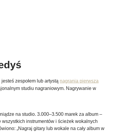
iedyś
i jesteś zespołem lub artystą
nagrania pierwsza
ofesjonalnym studiu nagraniowym. Nagrywanie w
eniądze na studio. 3.000–3.500 marek za album –
e wszystkich instrumentów i ścieżek wokalnych
ówiono: „Nagraj gitary lub wokale na cały album w