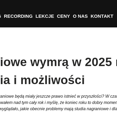
G
RECORDING
LEKCJE
CENY
O NAS
KONTAKT
niowe wymrą w 2025 
a i możliwości
graniowe będą miały jeszcze prawo istnieć w przyszłości? W cz
ałem nad tym cały rok i myślę, że koniec roku to dobry moment
ś wyglądało, jakie obecnie problemy mają studia nagraniowe i 