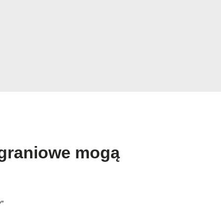
nagraniowe mogą
”