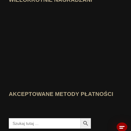
Otwórz profil eksperta Idealo
Zobacz nagrodę „Najlepszy blog eduka
Kto wie najlepiej Zobacz ocenę
AKCEPTOWANE METODY PŁATNOŚCI
Przycisk wyszukiwania
Szukaj: