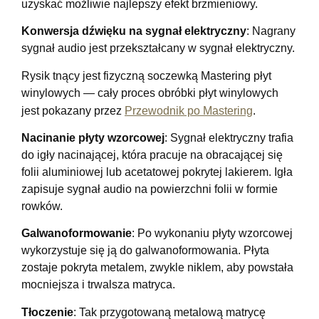
uzyskać możliwie najlepszy efekt brzmieniowy.
Konwersja dźwięku na sygnał elektryczny
: Nagrany
sygnał audio jest przekształcany w sygnał elektryczny.
Rysik tnący jest fizyczną soczewką Mastering płyt
winylowych — cały proces obróbki płyt winylowych
jest pokazany przez
Przewodnik po Mastering
.
Nacinanie płyty wzorcowej
: Sygnał elektryczny trafia
do igły nacinającej, która pracuje na obracającej się
folii aluminiowej lub acetatowej pokrytej lakierem. Igła
zapisuje sygnał audio na powierzchni folii w formie
rowków.
Galwanoformowanie
: Po wykonaniu płyty wzorcowej
wykorzystuje się ją do galwanoformowania. Płyta
zostaje pokryta metalem, zwykle niklem, aby powstała
mocniejsza i trwalsza matryca.
Tłoczenie
: Tak przygotowaną metalową matrycę