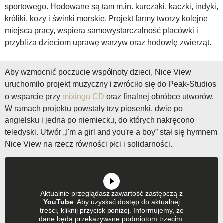
sportowego. Hodowane są tam m.in. kurczaki, kaczki, indyki,
króliki, kozy i świnki morskie. Projekt farmy tworzy kolejne
miejsca pracy, wspiera samowystarczalność placówki i
przybliża dzieciom uprawę warzyw oraz hodowlę zwierząt.
Aby wzmocnić poczucie wspólnoty dzieci, Nice View
uruchomiło projekt muzyczny i zwróciło się do Peak-Studios
o wsparcie przy
mixingu CD
oraz finalnej obróbce utworów.
W ramach projektu powstały trzy piosenki, dwie po
angielsku i jedna po niemiecku, do których nakręcono
teledyski. Utwór „I'm a girl and you're a boy” stał się hymnem
Nice View na rzecz równości płci i solidarności.
Aktualnie przeglądasz zawartość zastępczą z
YouTube
. Aby uzyskać dostęp do aktualnej
treści, kliknij przycisk poniżej. Informujemy, że
dane będą przekazywane podmiotom trzecim.