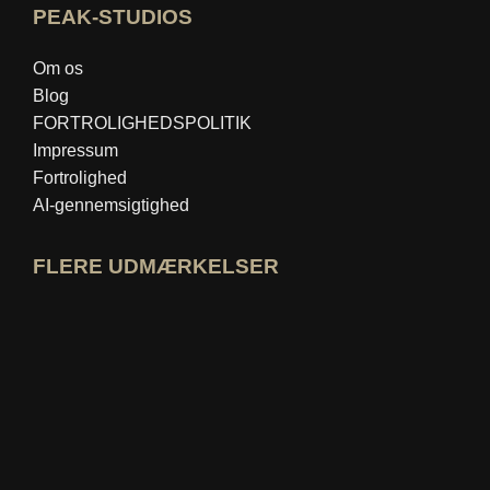
PEAK-STUDIOS
Om os
Blog
FORTROLIGHEDSPOLITIK
Impressum
Fortrolighed
AI-gennemsigtighed
FLERE UDMÆRKELSER
Åbn idealo-ekspertprofil
Se prisen for "Bedste uddannelsesblog