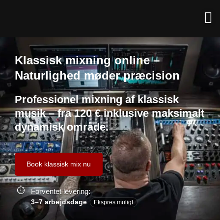
Klassisk mixning online –
Naturlighed møder præcision
Professionel mixning af klassisk
musik – fra 120 € inklusive maksimalt
dynamisk område.
Book klassisk mix nu
Forventet levering:
3–7 arbejdsdage
Ekspres muligt