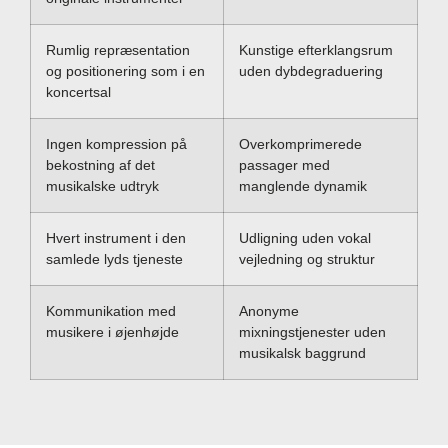
Rumlig repræsentation
Kunstige efterklangsrum
og positionering som i en
uden dybdegraduering
koncertsal
Ingen kompression på
Overkomprimerede
bekostning af det
passager med
musikalske udtryk
manglende dynamik
Hvert instrument i den
Udligning uden vokal
samlede lyds tjeneste
vejledning og struktur
Kommunikation med
Anonyme
musikere i øjenhøjde
mixningstjenester uden
musikalsk baggrund