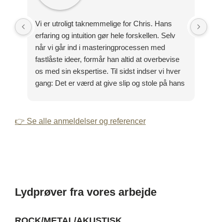
Vi er utroligt taknemmelige for Chris. Hans
Tak
erfaring og intuition gør hele forskellen. Selv
en 
når vi går ind i masteringprocessen med
pro
fastlåste ideer, formår han altid at overbevise
sta
os med sin ekspertise. Til sidst indser vi hver
gang: Det er værd at give slip og stole på hans
evner.
👉 Se alle anmeldelser og referencer
Lydprøver fra vores arbejde
ROCK/METAL/AKUSTISK