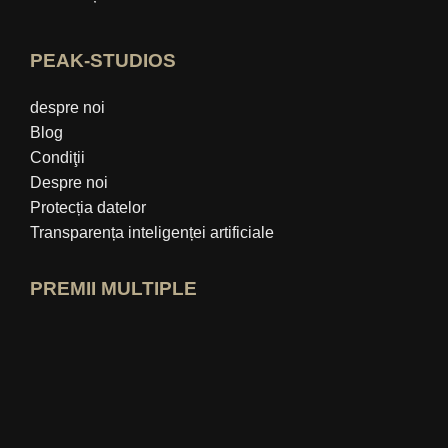
PEAK-STUDIOS
despre noi
Blog
Condiţii
Despre noi
Protecția datelor
Transparența inteligenței artificiale
PREMII MULTIPLE
Deschide profilul de expert idealo
Vezi premiul „Cel mai bun blog educați