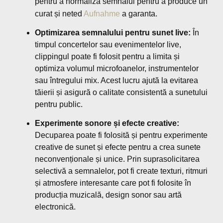
pentru a normaliza semnalul pentru a produce un
curat și neted
Aufnahme
a garanta.
Optimizarea semnalului pentru sunet live:
În
timpul concertelor sau evenimentelor live,
clippingul poate fi folosit pentru a limita și
optimiza volumul microfoanelor, instrumentelor
sau întregului mix. Acest lucru ajută la evitarea
tăierii și asigură o calitate consistentă a sunetului
pentru public.
Experimente sonore și efecte creative:
Decuparea poate fi folosită și pentru experimente
creative de sunet și efecte pentru a crea sunete
neconvenționale și unice. Prin suprasolicitarea
selectivă a semnalelor, pot fi create texturi, ritmuri
și atmosfere interesante care pot fi folosite în
producția muzicală, design sonor sau artă
electronică.