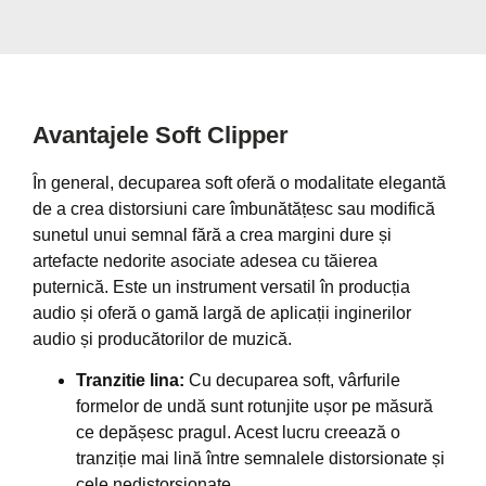
Avantajele Soft Clipper
În general, decuparea soft oferă o modalitate elegantă
de a crea distorsiuni care îmbunătățesc sau modifică
sunetul unui semnal fără a crea margini dure și
artefacte nedorite asociate adesea cu tăierea
puternică. Este un instrument versatil în producția
audio și oferă o gamă largă de aplicații inginerilor
audio și producătorilor de muzică.
Tranzitie lina:
Cu decuparea soft, vârfurile
formelor de undă sunt rotunjite ușor pe măsură
ce depășesc pragul. Acest lucru creează o
tranziție mai lină între semnalele distorsionate și
cele nedistorsionate.