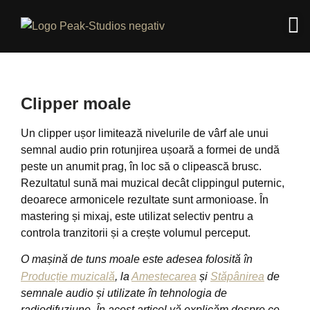
Clipper moale
Un clipper ușor limitează nivelurile de vârf ale unui
semnal audio prin rotunjirea ușoară a formei de undă
peste un anumit prag, în loc să o clipească brusc.
Rezultatul sună mai muzical decât clippingul puternic,
deoarece armonicele rezultate sunt armonioase. În
mastering și mixaj, este utilizat selectiv pentru a
controla tranzitorii și a crește volumul perceput.
O mașină de tuns moale este adesea folosită în
Producție muzicală
, la
Amestecarea
și
Stăpânirea
de
semnale audio și utilizate în tehnologia de
radiodifuziune. În acest articol vă explicăm despre ce