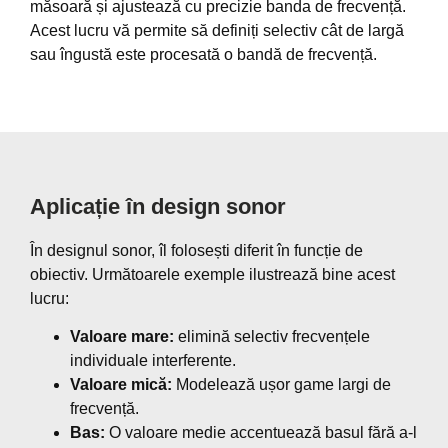
măsoară și ajustează cu precizie banda de frecvență.
Acest lucru vă permite să definiți selectiv cât de largă
sau îngustă este procesată o bandă de frecvență.
Aplicație în design sonor
În designul sonor, îl folosești diferit în funcție de
obiectiv. Următoarele exemple ilustrează bine acest
lucru:
Valoare mare:
elimină selectiv frecvențele
individuale interferente.
Valoare mică:
Modelează ușor game largi de
frecvență.
Bas:
O valoare medie accentuează basul fără a-l