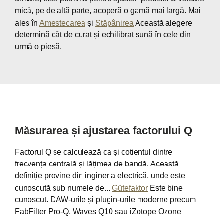
mică, pe de altă parte, acoperă o gamă mai largă. Mai
ales în
Amestecarea
și
Stăpânirea
Această alegere
determină cât de curat și echilibrat sună în cele din
urmă o piesă.
Măsurarea și ajustarea factorului Q
Factorul Q se calculează ca și cotientul dintre
frecvența centrală și lățimea de bandă. Această
definiție provine din ingineria electrică, unde este
cunoscută sub numele de...
Gütefaktor
Este bine
cunoscut. DAW-urile și plugin-urile moderne precum
FabFilter Pro-Q, Waves Q10 sau iZotope Ozone