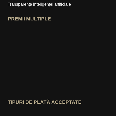
Transparența inteligenței artificiale
PREMII MULTIPLE
Deschide profilul de expert idealo
Vezi premiul „Cel mai bun blog educați
Cine-știe-cel-mai-bun Vezi evaluarea
TIPURI DE PLATĂ ACCEPTATE