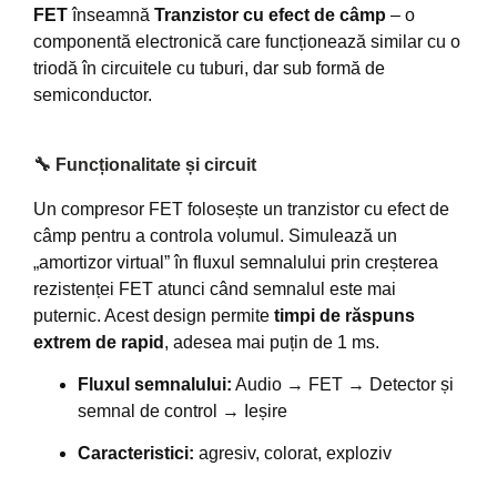
FET
înseamnă
Tranzistor cu efect de câmp
– o
componentă electronică care funcționează similar cu o
triodă în circuitele cu tuburi, dar sub formă de
semiconductor.
🔧 Funcționalitate și circuit
Un compresor FET folosește un tranzistor cu efect de
câmp pentru a controla volumul. Simulează un
„amortizor virtual” în fluxul semnalului prin creșterea
rezistenței FET atunci când semnalul este mai
puternic. Acest design permite
timpi de răspuns
extrem de rapid
, adesea mai puțin de 1 ms.
Fluxul semnalului:
Audio → FET → Detector și
semnal de control → Ieșire
Caracteristici:
agresiv, colorat, exploziv