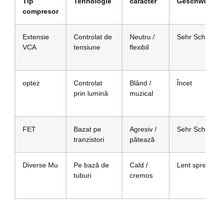
Tip
Tehnologie
caracter
Geschwindig
compresor
Extensie
Controlat de
Neutru /
Sehr Schnell
VCA
tensiune
flexibil
optez
Controlat
Blând /
Încet
prin lumină
muzical
FET
Bazat pe
Agresiv /
Sehr Schnell
tranzistori
pătează
Diverse Mu
Pe bază de
Cald /
Lent spre me
tuburi
cremos