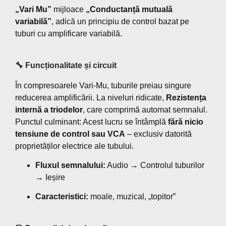
„Vari Mu”
mijloace
„Conductanță mutuală
variabilă”
, adică un principiu de control bazat pe
tuburi cu amplificare variabilă.
🔧 Funcționalitate și circuit
În compresoarele Vari-Mu, tuburile preiau singure
reducerea amplificării. La niveluri ridicate,
Rezistența
internă a triodelor
, care comprimă automat semnalul.
Punctul culminant: Acest lucru se întâmplă
fără nicio
tensiune de control sau VCA
– exclusiv datorită
proprietăților electrice ale tubului.
Fluxul semnalului:
Audio → Controlul tuburilor
→ Ieșire
Caracteristici:
moale, muzical, „topitor”