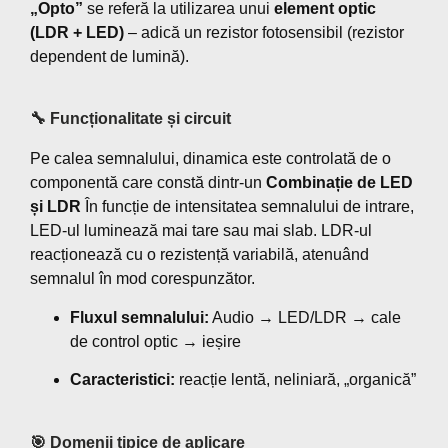
„Opto”
se referă la utilizarea unui
element optic
(LDR + LED)
– adică un rezistor fotosensibil (rezistor
dependent de lumină).
🔧 Funcționalitate și circuit
Pe calea semnalului, dinamica este controlată de o
componentă care constă dintr-un
Combinație de LED
și LDR
În funcție de intensitatea semnalului de intrare,
LED-ul luminează mai tare sau mai slab. LDR-ul
reacționează cu o rezistență variabilă, atenuând
semnalul în mod corespunzător.
Fluxul semnalului:
Audio → LED/LDR → cale
de control optic → ieșire
Caracteristici:
reacție lentă, neliniară, „organică”
🎯 Domenii tipice de aplicare