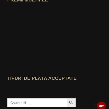
Deschide profilul de expert idealo
Vezi premiul „Cel mai bun blog educați
Cine-știe-cel-mai-bun Vezi evaluarea
TIPURI DE PLATĂ ACCEPTATE
Buton Căutare
Caută: