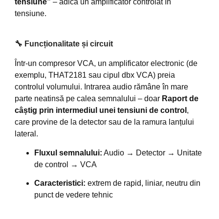
tensiune”
– adică un amplificator controlat în
tensiune.
🔧 Funcționalitate și circuit
Într-un compresor VCA, un amplificator electronic (de
exemplu, THAT2181 sau cipul dbx VCA) preia
controlul volumului. Intrarea audio rămâne în mare
parte neatinsă pe calea semnalului – doar
Raport de
câștig prin intermediul unei tensiuni de control
,
care provine de la detector sau de la ramura lanțului
lateral.
Fluxul semnalului:
Audio → Detector → Unitate
de control → VCA
Caracteristici:
extrem de rapid, liniar, neutru din
punct de vedere tehnic