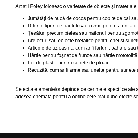
Artiștii Foley folosesc o varietate de obiecte și material
Jumătăți de nucă de cocos pentru copite de cai sau
Diferite tipuri de pantofi sau cizme pentru a imita dif
Țesături precum pielea sau nailonul pentru zgomot
Brelocuri sau obiecte metalice pentru chei și sunet
Articole de uz casnic, cum ar fi farfurii, pahare sa
Hârtie pentru foșnet de frunze sau hârtie mototolită
Foi de plastic pentru sunete de ploaie.
Recuzită, cum ar fi arme sau unelte pentru sunete
Selecția elementelor depinde de cerințele specifice ale s
adesea chemată pentru a obține cele mai bune efecte so