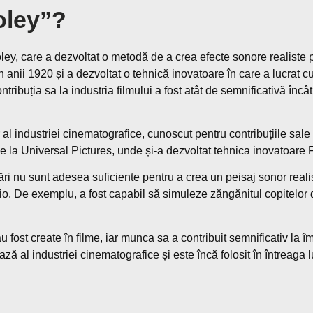
oley”?
ley, care a dezvoltat o metodă de a crea efecte sonore realiste pe
n anii 1920 și a dezvoltat o tehnică inovatoare în care a lucrat c
ribuția sa la industria filmului a fost atât de semnificativă încât 
al industriei cinematografice, cunoscut pentru contribuțiile sale
lkie la Universal Pictures, unde și-a dezvoltat tehnica inovatoare 
ri nu sunt adesea suficiente pentru a crea un peisaj sonor realis
dio. De exemplu, a fost capabil să simuleze zăngănitul copitelor
fost create în filme, iar munca sa a contribuit semnificativ la î
ă al industriei cinematografice și este încă folosit în întreaga 