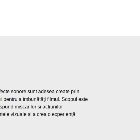
 efecte sonore sunt adesea create prin
ui
pentru a îmbunătăți filmul. Scopul este
spund mișcărilor și acțiunilor
tele vizuale și a crea o experiență