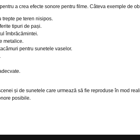
e pentru a crea efecte sonore pentru filme. Câteva exemple de obi
 trepte pe teren nisipos.
erite tipuri de pași.
ul îmbrăcămintei.
e metalice.
u tacâmuri pentru sunetele vaselor.
.
 adecvate.
cenei și de sunetele care urmează să fie reproduse în mod realist
nore posibile.