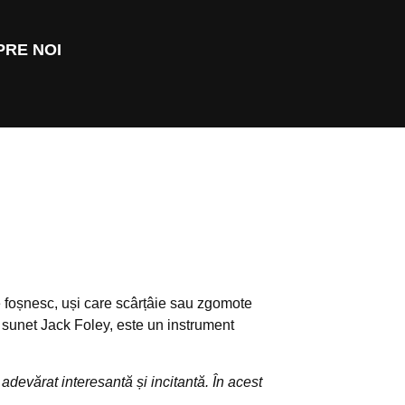
PRE NOI
re foșnesc, uși care scârțâie sau zgomote
e sunet Jack Foley, este un instrument
adevărat interesantă și incitantă. În acest