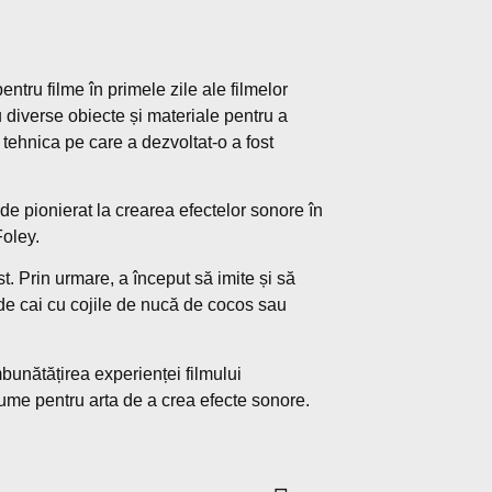
ntru filme în primele zile ale filmelor
u diverse obiecte și materiale pentru a
tehnica pe care a dezvoltat-o ​​a fost
 de pionierat la crearea efectelor sonore în
Foley.
t. Prin urmare, a început să imite și să
 de cai cu cojile de nucă de cocos sau
mbunătățirea experienței filmului
lume pentru arta de a crea efecte sonore.