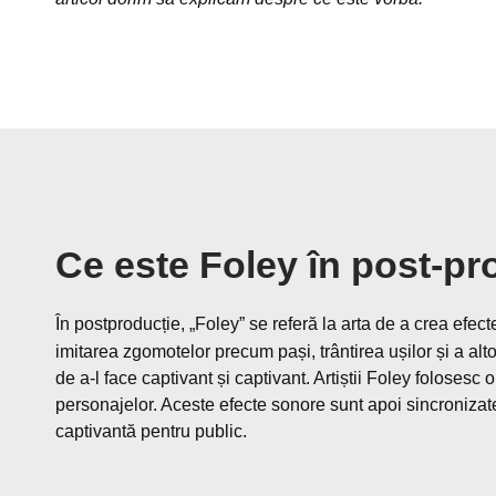
Ce este Foley în post-pr
În postproducție, „Foley” se referă la arta de a crea efec
imitarea zgomotelor precum pași, trântirea ușilor și a alto
de a-l face captivant și captivant. Artiștii Foley folosesc
personajelor. Aceste efecte sonore sunt apoi sincronizate
captivantă pentru public.