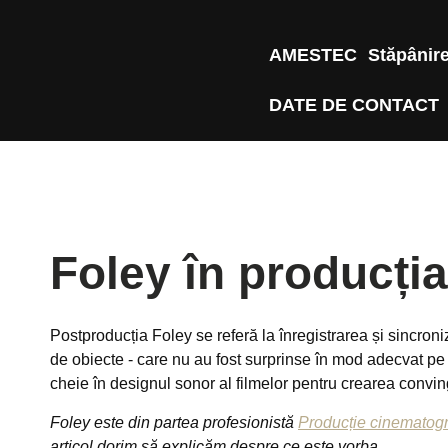
AMESTEC
Stăpânir
DATE DE CONTACT
Foley în producția
Postproducția Foley se referă la înregistrarea și sincroni
de obiecte - care nu au fost surprinse în mod adecvat pe
cheie în designul sonor al filmelor pentru crearea conving
Foley este din partea profesionistă
Producție cinematogr
articol dorim să explicăm despre ce este vorba.