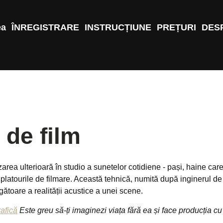
ea
ÎNREGISTRARE
INSTRUCȚIUNE
PREȚURI
DES
 de film
zarea ulterioară în studio a sunetelor cotidiene - pași, haine ca
 platourile de filmare. Această tehnică, numită după inginerul d
ătoare a realității acustice a unei scene.
afică
Este greu să-ți imaginezi viața fără ea și face producția cu 