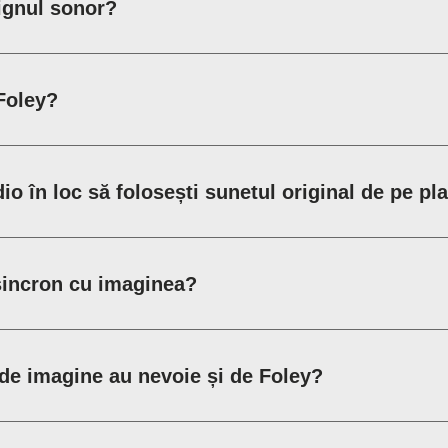
signul sonor?
 Foley?
dio în loc să folosești sunetul original de pe pl
sincron cu imaginea?
de imagine au nevoie și de Foley?