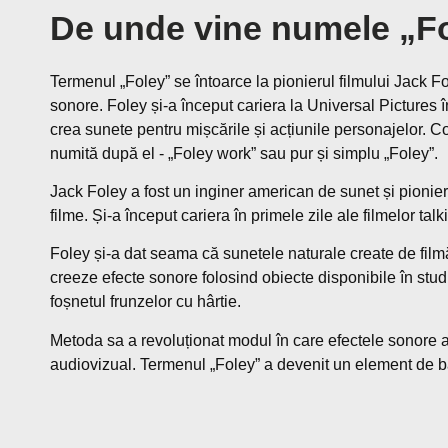
De unde vine numele „F
Termenul „Foley” se întoarce la pionierul filmului Jack Fo
sonore. Foley și-a început cariera la Universal Pictures î
crea sunete pentru mișcările și acțiunile personajelor. Cont
numită după el - „Foley work” sau pur și simplu „Foley”.
Jack Foley a fost un inginer american de sunet și pionier 
filme. Și-a început cariera în primele zile ale filmelor ta
Foley și-a dat seama că sunetele naturale create de filmă
creeze efecte sonore folosind obiecte disponibile în stu
foșnetul frunzelor cu hârtie.
Metoda sa a revoluționat modul în care efectele sonore au 
audiovizual. Termenul „Foley” a devenit un element de baz