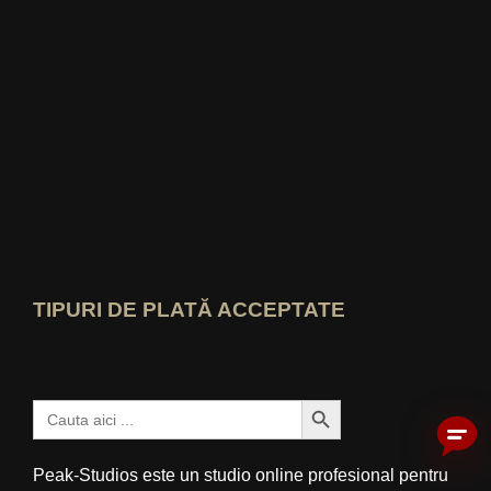
Deschide profilul de expert idealo
Vezi premiul „Cel mai bun blog educați
Cine-știe-cel-mai-bun Vezi evaluarea
TIPURI DE PLATĂ ACCEPTATE
Buton Căutare
Caută:
Peak-Studios este un studio online profesional pentru