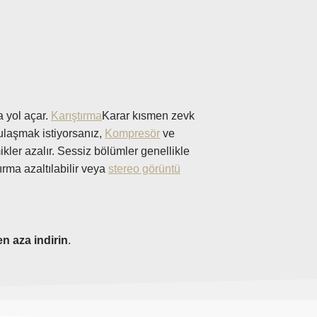
a yol açar.
Karıştırma
Karar kısmen zevk
laşmak istiyorsanız,
Kompresör
ve
kler azalır. Sessiz bölümler genellikle
tırma azaltılabilir veya
stereo görüntü
en aza indirin
.