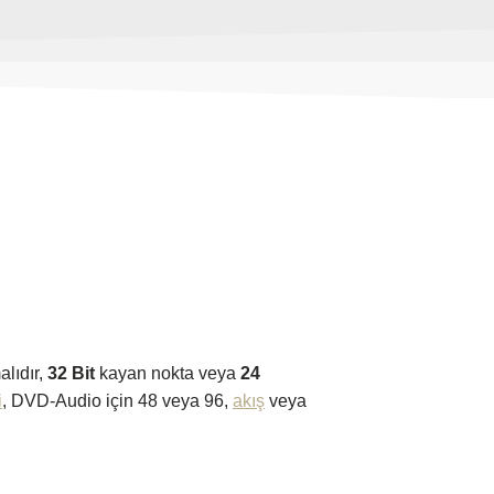
lıdır,
32 Bit
kayan nokta veya
24
i
, DVD-Audio için 48 veya 96,
akış
veya