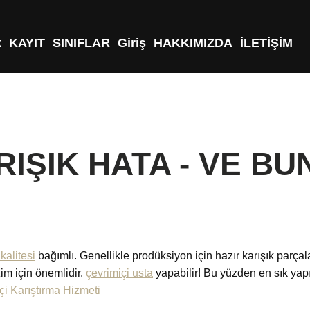
k
KAYIT
SINIFLAR
Giriş
HAKKIMIZDA
İLETİŞİM
RIŞIK HATA - VE B
kalitesi
bağımlı. Genellikle prodüksiyon için hazır karışık parça
im için önemlidir.
çevrimiçi usta
yapabilir! Bu yüzden en sık yapıl
çi Karıştırma Hizmeti