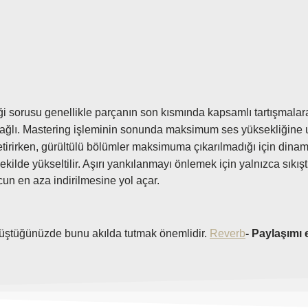
Ü
ği sorusu genellikle parçanın son kısmında kapsamlı tartışmalar
ğlı. Mastering işleminin sonunda maksimum ses yüksekliğine u
irirken, gürültülü bölümler maksimuma çıkarılmadığı için dinami
şekilde yükseltilir. Aşırı yankılanmayı önlemek için yalnızca sıkış
ucun en aza indirilmesine yol açar.
düştüğünüzde bunu akılda tutmak önemlidir.
Reverb
- Paylaşımı 