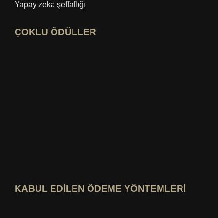
Yapay zeka şeffaflığı
ÇOKLU ÖDÜLLER
Açık idealo uzman profili
"En İyi Eğitim Blogu" ödülüne göz atın
En iyisini kim bilir? Puanlamayı görüntüle
KABUL EDİLEN ÖDEME YÖNTEMLERİ