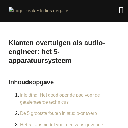
Klanten overtuigen als audio-
engineer: het 5-
apparatuursysteem
Inhoudsopgave
Inleiding: Het doodlopende pad voor de
getalenteerde technicus
De 5 grootste fouten in studio-ontwerp
Het 5-trapsmodel voor een winstgevende