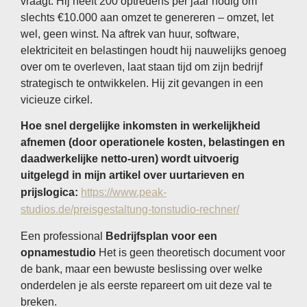
vraagt. Hij heeft 200 optredens per jaar nodig om
slechts €10.000 aan omzet te genereren – omzet, let
wel, geen winst. Na aftrek van huur, software,
elektriciteit en belastingen houdt hij nauwelijks genoeg
over om te overleven, laat staan ​​tijd om zijn bedrijf
strategisch te ontwikkelen. Hij zit gevangen in een
vicieuze cirkel.
Hoe snel dergelijke inkomsten in werkelijkheid
afnemen (door operationele kosten, belastingen en
daadwerkelijke netto-uren) wordt uitvoerig
uitgelegd in mijn artikel over uurtarieven en
prijslogica:
https://www.peak-
studios.de/preisgestaltung-tonstudio-rechner/
Een professional
Bedrijfsplan voor een
opnamestudio
Het is geen theoretisch document voor
de bank, maar een bewuste beslissing over welke
onderdelen je als eerste repareert om uit deze val te
breken.