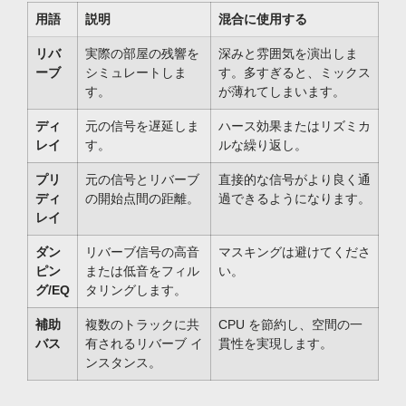
用語
説明
混合に使用する
リバ
実際の部屋の残響を
深みと雰囲気を演出しま
ーブ
シミュレートしま
す。多すぎると、ミックス
す。
が薄れてしまいます。
ディ
元の信号を遅延しま
ハース効果またはリズミカ
レイ
す。
ルな繰り返し。
プリ
元の信号とリバーブ
直接的な信号がより良く通
ディ
の開始点間の距離。
過できるようになります。
レイ
ダン
リバーブ信号の高音
マスキングは避けてくださ
ピン
または低音をフィル
い。
グ/EQ
タリングします。
補助
複数のトラックに共
CPU を節約し、空間の一
バス
有されるリバーブ イ
貫性を実現します。
ンスタンス。