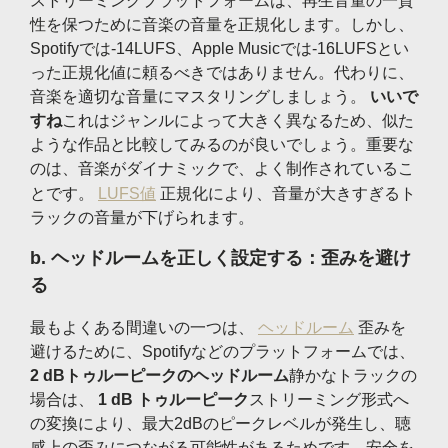
ストリーミングプラットフォームは、再生音量の一貫
性を保つために音楽の音量を正規化します。しかし、
Spotifyでは-14LUFS、Apple Musicでは-16LUFSとい
った正規化値に頼るべきではありません。代わりに、
音楽を適切な音量にマスタリングしましょう。
いいで
すね
これはジャンルによって大きく異なるため、似た
ような作品と比較してみるのが良いでしょう。重要な
のは、音楽がダイナミックで、よく制作されているこ
とです。
LUFS値
正規化により、音量が大きすぎるト
ラックの音量が下げられます。
b.
ヘッドルームを正しく設定する：歪みを避け
る
最もよくある間違いの一つは、
ヘッドルーム
歪みを
避けるために、Spotifyなどのプラットフォームでは、
2 dBトゥルーピークのヘッドルーム
静かなトラックの
場合は、
1 dB トゥルーピーク
ストリーミング形式へ
の変換により、最大2dBのピークレベルが発生し、聴
感上の歪みにつながる可能性があるためです。安全を