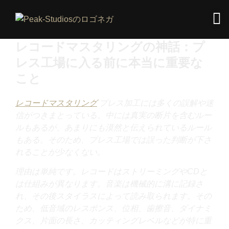
レコードマスタリングの神話：プ
レス工場に入る前に本当に重要な
こと
レコードマスタリング
プレス加工には多くの誤解や迷
信がつきまとっている。中には真実の断片を含むルー
ルもあるが、あまりにも漠然と伝えられているルール
もある。そのため、プレス工場では誤った判断が下さ
れることが少なくない。
理由は単純です。レコードはストリーミングやCDと
は仕組みが異なります。音楽は機械的に溝に記録さ
れ、その後スタイラスによって読み取られます。その
ため、低音域のレスポンス、位相、歯擦音、ダイナミ
クス、片面の長さ、カッティングレベルなどが特に重