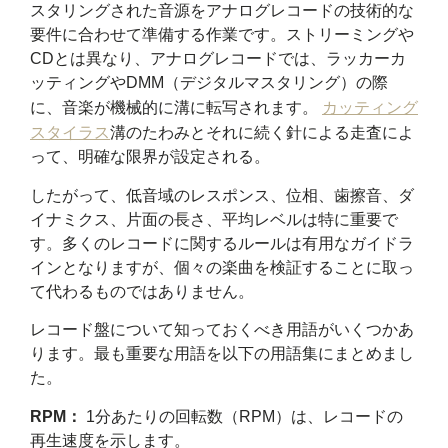
スタリングされた音源をアナログレコードの技術的な
要件に合わせて準備する作業です。ストリーミングや
CDとは異なり、アナログレコードでは、ラッカーカ
ッティングやDMM（デジタルマスタリング）の際
に、音楽が機械的に溝に転写されます。
カッティング
スタイラス
溝のたわみとそれに続く針による走査によ
って、明確な限界が設定される。
したがって、低音域のレスポンス、位相、歯擦音、ダ
イナミクス、片面の長さ、平均レベルは特に重要で
す。多くのレコードに関するルールは有用なガイドラ
インとなりますが、個々の楽曲を検証することに取っ
て代わるものではありません。
レコード盤について知っておくべき用語がいくつかあ
ります。最も重要な用語を以下の用語集にまとめまし
た。
RPM：
1分あたりの回転数（RPM）は、レコードの
再生速度を示します。