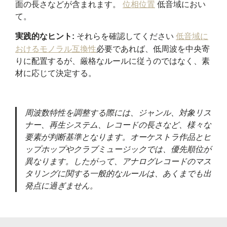
面の長さなどが含まれます。
位相位置
低音域におい
て。
実践的なヒント:
それらを確認してください
低音域に
おけるモノラル互換性
必要であれば、低周波を中央寄
りに配置するが、厳格なルールに従うのではなく、素
材に応じて決定する。
周波数特性を調整する際には、ジャンル、対象リス
ナー、再生システム、レコードの長さなど、様々な
要素が判断基準となります。オーケストラ作品とヒ
ップホップやクラブミュージックでは、優先順位が
異なります。したがって、アナログレコードのマス
タリングに関する一般的なルールは、あくまでも出
発点に過ぎません。