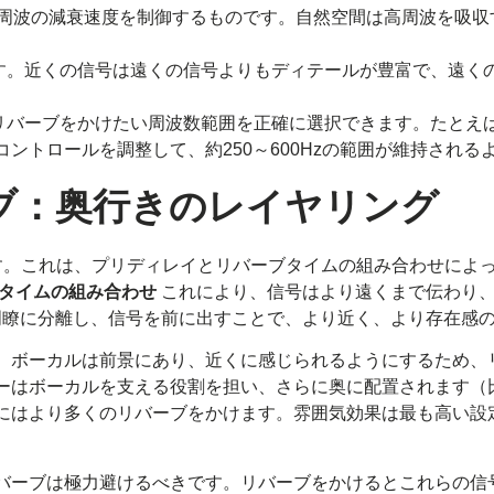
周波の減衰速度を制御するものです。自然空間は高周波を吸収
す。近くの信号は遠くの信号よりもディテールが豊富で、遠く
リバーブをかけたい周波数範囲を正確に選択できます。たとえ
ントロールを調整して、約250～600Hzの範囲が維持される
ブ：奥行きのレイヤリング
す。これは、プリディレイとリバーブタイムの組み合わせによ
タイムの組み合わせ
これにより、信号はより遠くまで伝わり
瞭に分離し、信号を前に出すことで、より近く、より存在感
。ボーカルは前景にあり、近くに感じられるようにするため、
ーはボーカルを支える役割を担い、さらに奥に配置されます（
にはより多くのリバーブをかけます。雰囲気効果は最も高い設
バーブは極力避けるべきです。リバーブをかけるとこれらの信