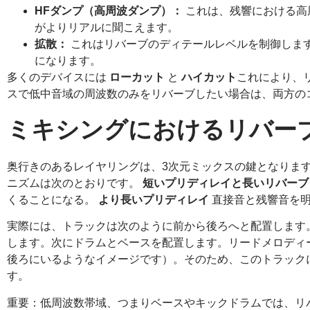
HFダンプ（高周波ダンプ）：
これは、残響における高
がよりリアルに聞こえます。
拡散：
これはリバーブのディテールレベルを制御しま
になります。
多くのデバイスには
ローカット
と
ハイカット
これにより、
スで低中音域の周波数のみをリバーブしたい場合は、両方のコ
ミキシングにおけるリバー
奥行きのあるレイヤリングは、3次元ミックスの鍵となりま
ニズムは次のとおりです。
短いプリディレイと長いリバーブ
くることになる。
より長いプリディレイ
直接音と残響音を明
実際には、トラックは次のように前から後ろへと配置します
します。次にドラムとベースを配置します。リードメロディ
後ろにいるようなイメージです）。そのため、このトラック
す。
重要：低周波数帯域、つまりベースやキックドラムでは、リ