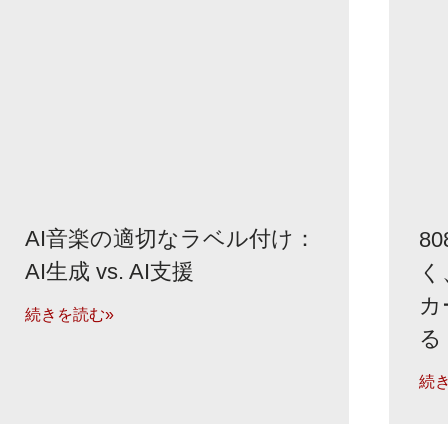
AI音楽の適切なラベル付け：
8
AI生成 vs. AI支援
く
カ
続きを読む»
る
続