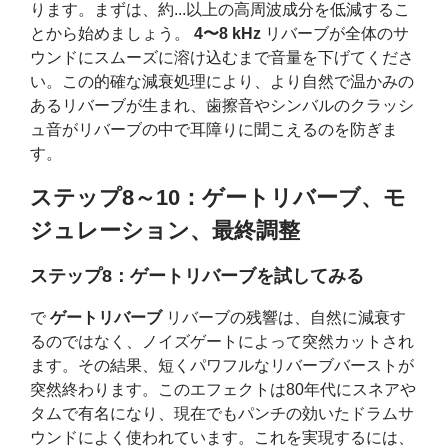
ります。まずは、約...以上の高周波成分を低減するこ
とから始めましょう。
4〜8 kHz
リバーブが全体のサ
ウンドにスムーズに溶け込むまで音量を下げてくださ
い。この的確な減衰処理により、より自然で温かみの
あるリバーブが生まれ、歯擦音やシンバルのクラッシ
ュ音がリバーブの中で耳障りに聞こえるのを防ぎま
す。
ステップ8～10：ゲートリバーブ、モ
ジュレーション、最終調整
ステップ8：ゲートリバーブを試してみる
で
ゲートリバーブ
リバーブの残響は、自然に減衰す
るのではなく、ノイズゲートによって突然カットされ
ます。その結果、短くパワフルなリバーブバーストが
突然終わります。このエフェクトは80年代にスネアや
タムで有名になり、現在でもパンチの効いたドラムサ
ウンドによく使われています。これを実現するには、