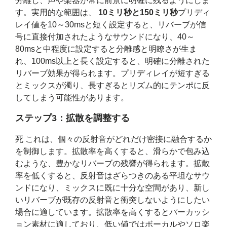
分離し、声や楽器が常に前景に明確に残るようにしま
す。実用的な範囲は、
10ミリ秒と150ミリ秒
プリディ
レイ値を10～30msと短く設定すると、リバーブが信
号に直接付加されたようなサウンドになり、40～
80msと中程度に設定すると分離感と明瞭さが生ま
れ、100ms以上と長く設定すると、明確に分離された
リバーブ効果が得られます。プリディレイが短すぎる
とミックスが濁り、長すぎるとリズム的にテンポに反
してしまう可能性があります。
ステップ3：拡散を調整する
死
これは、個々の反射音がどれだけ密接に融合するか
を制御します。拡散率を高くすると、滑らかで包み込
むような、豊かなリバーブの残響が得られます。拡散
率を低くすると、反射音はざらつきのある平坦なサウ
ンドになり、ミックスに既に十分な空間があり、新し
いリバーブが既存の反射音と衝突しないようにしたい
場合に適しています。拡散率を高くするとパーカッシ
ョン素材に適しており、低い値ではボーカルやソロ楽