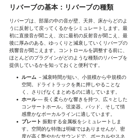
リバーブの基本：リバーブの種類
リバーブは、部屋の中の音が壁、天井、床からどのよ
うに反射して戻ってくるかをシミュレートします。最
初に直接音が聞こえ、次に最初の反射音が聞こえ、最
後に厚みのある、ゆっくりと減衰していくリバーブの
残響音が聞こえます。コントロールを調整する前に、
ほとんどのプラグインがどのような種類のリバーブを
提供しているかを知っておくと便利です。
ルーム
－減衰時間が短い、小規模から中規模の
空間。ドライトラックを奥に押しやることな
く、さりげなくまとめるのに適しています。
ホール
― 長く柔らかな響きを持つ、広々とした
コンサートホール。弦楽器、パッド、そして情
感豊かなボーカルラインに適しています。
プレート
振動する金属板をシミュレートしま
す。空間的な特徴は明確ではありませんが、密
度が高く艶やかなサウンドで、ボーカルやスネ