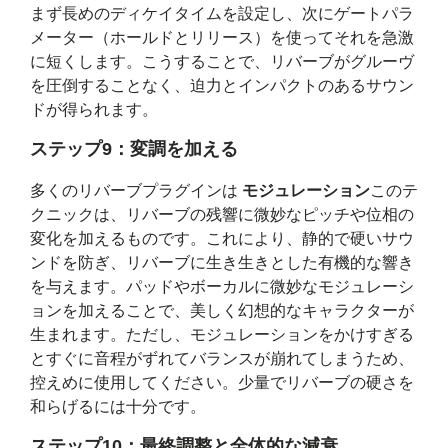
まず長めのディケイタイムを設定し、次にゲートパラ
メーター（ホールドとリリース）を使ってそれを急激
に短くします。こうすることで、リバーブがグルーヴ
を圧倒することなく、迫力とインパクトのあるサウン
ドが得られます。
ステップ9：変調を加える
多くのリバーブプラグインは
モジュレーション
このテ
クニックは、リバーブの残響に微妙なピッチや位相の
変化を加えるものです。これにより、静的で硬いサウ
ンドを防ぎ、リバーブに生き生きとした有機的な響き
を与えます。パッドやボーカルに微妙なモジュレーシ
ョンを加えることで、美しく幻想的なキャラクターが
生まれます。ただし、モジュレーションをかけすぎる
とすぐに音程がずれてバランスが崩れてしまうため、
控えめに使用してください。少量でリバーブの硬さを
和らげるには十分です。
ステップ10：最終調整と全体的な減衰