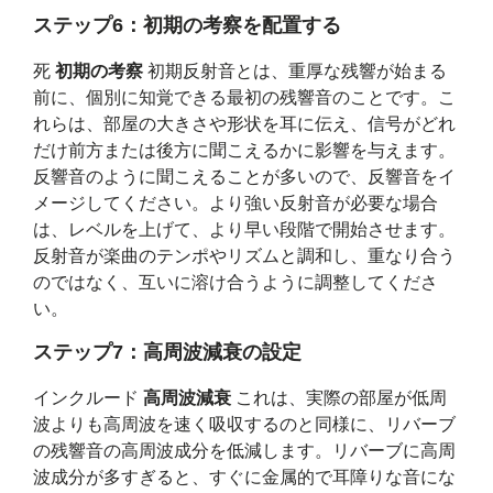
ステップ6：初期の考察を配置する
死
初期の考察
初期反射音とは、重厚な残響が始まる
前に、個別に知覚できる最初の残響音のことです。こ
れらは、部屋の大きさや形状を耳に伝え、信号がどれ
だけ前方または後方に聞こえるかに影響を与えます。
反響音のように聞こえることが多いので、反響音をイ
メージしてください。より強い反射音が必要な場合
は、レベルを上げて、より早い段階で開始させます。
反射音が楽曲のテンポやリズムと調和し、重なり合う
のではなく、互いに溶け合うように調整してくださ
い。
ステップ7：高周波減衰の設定
インクルード
高周波減衰
これは、実際の部屋が低周
波よりも高周波を速く吸収するのと同様に、リバーブ
の残響音の高周波成分を低減します。リバーブに高周
波成分が多すぎると、すぐに金属的で耳障りな音にな