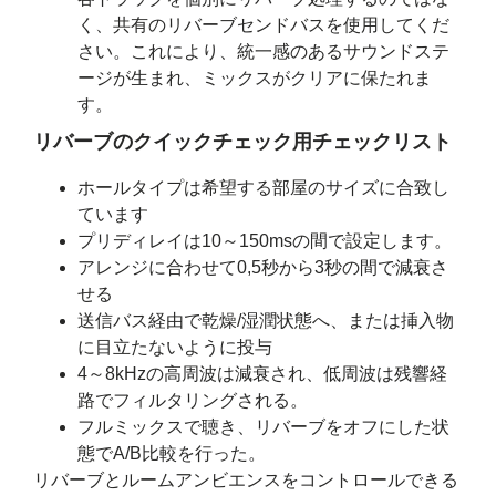
く、共有のリバーブセンドバスを使用してくだ
さい。これにより、統一感のあるサウンドステ
ージが生まれ、ミックスがクリアに保たれま
す。
リバーブのクイックチェック用チェックリスト
ホールタイプは希望する部屋のサイズに合致し
ています
プリディレイは10～150msの間で設定します。
アレンジに合わせて0,5秒から3秒の間で減衰さ
せる
送信バス経由で乾燥/湿潤状態へ、または挿入物
に目立たないように投与
4～8kHzの高周波は減衰され、低周波は残響経
路でフィルタリングされる。
フルミックスで聴き、リバーブをオフにした状
態でA/B比較を行った。
リバーブとルームアンビエンスをコントロールできる