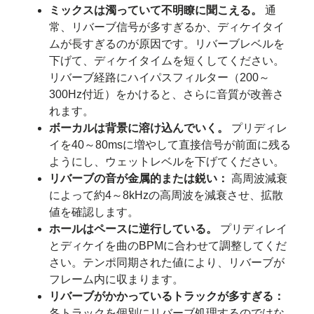
ミックスは濁っていて不明瞭に聞こえる。
通
常、リバーブ信号が多すぎるか、ディケイタイ
ムが長すぎるのが原因です。リバーブレベルを
下げて、ディケイタイムを短くしてください。
リバーブ経路にハイパスフィルター（200～
300Hz付近）をかけると、さらに音質が改善さ
れます。
ボーカルは背景に溶け込んでいく。
プリディレ
イを40～80msに増やして直接信号が前面に残る
ようにし、ウェットレベルを下げてください。
リバーブの音が金属的または鋭い：
高周波減衰
によって約4～8kHzの高周波を減衰させ、拡散
値を確認します。
ホールはペースに逆行している。
プリディレイ
とディケイを曲のBPMに合わせて調整してくだ
さい。テンポ同期された値により、リバーブが
フレーム内に収まります。
リバーブがかかっているトラックが多すぎる：
各トラックを個別にリバーブ処理するのではな