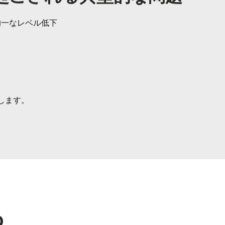
均一なレベル低下
します。
Q