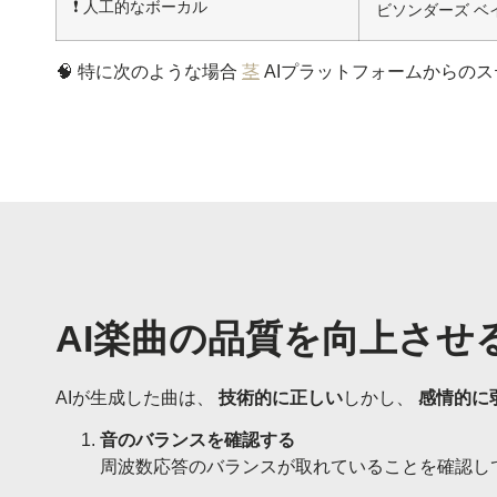
❗ 人工的なボーカル
ビソンダーズ ベ
🧠 特に次のような場合
茎
AIプラットフォームからの
AI楽曲の品質を向上させ
AIが生成した曲は、
技術的に正しい
しかし、
感情的に
音のバランスを確認する
周波数応答のバランスが取れていることを確認して