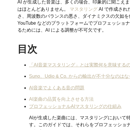
AI が生成した音楽は、多くの場合、印象的に聞こえ
はほとんどありません。
マスタリング
AI で作成さ
さ、周波数のバランスの悪さ、ダイナミクスの欠如を修正し
YouTube などのプラットフォームでプロフェッシ
るためには、AI による調整が不可欠です。
目次
「AI音楽マスタリング」とは実際何を意味する
Suno、Udio & Co. からの輸出が不十分なのは
AI音楽でよくある音の問題
AI楽曲の品質を向上させる方法
プロフェッショナルAIマスタリングの仕組み
AIが生成した楽曲には、マスタリングにおいて
す。このガイドでは、それらをプロフェッショ