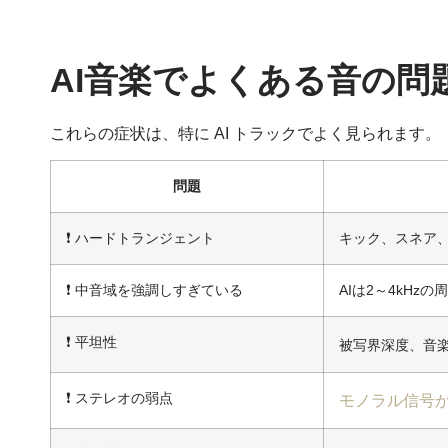
AI音楽でよくある音の問
これらの症状は、特に AI トラックでよく見られます。
問題
❗ ハードトランジェント
キック、スネア
❗ 中音域を強調しすぎている
AIは2～4kH
❗ 平坦性
被写界深度、音
❗ ステレオの弱点
モノラル信号