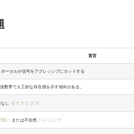
題
宣言
、ボーカルが信号をアグレッシブにカットする
zの周波数帯で人工的な存在感を示す傾向がある。
ダイナミクス
楽なし
が強い
パンニング
または不自然