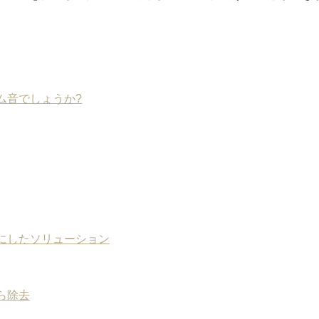
ム音でしょうか?
にしたソリューション
ら除去