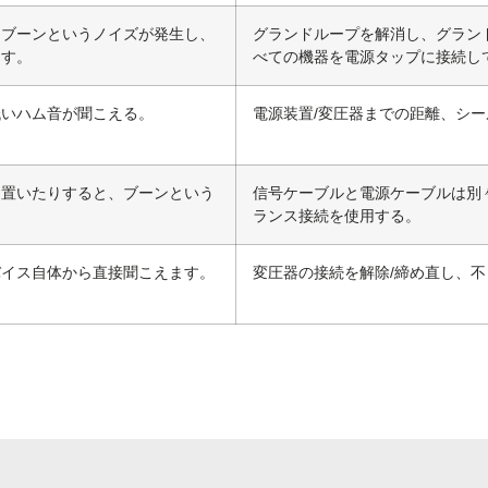
にブーンというノイズが発生し、
グランドループを解消し、グラン
ます。
べての機器を電源タップに接続し
低いハム音が聞こえる。
電源装置/変圧器までの距離、シ
に置いたりすると、ブーンという
信号ケーブルと電源ケーブルは別々
ランス接続を使用する。
バイス自体から直接聞こえます。
変圧器の接続を解除/締め直し、