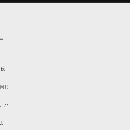
–
に役
同じ
、ハ
ま