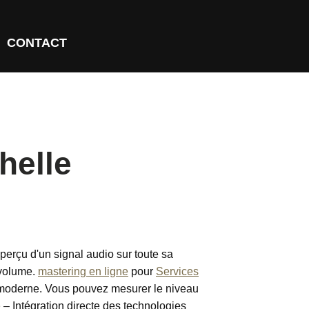
CONTACT
helle
perçu d'un signal audio sur toute sa
 volume.
mastering en ligne
pour
Services
 moderne. Vous pouvez mesurer le niveau
e
– Intégration directe des technologies