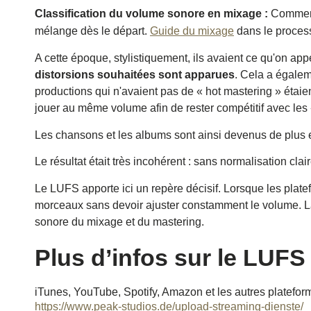
Classification du volume sonore en mixage :
Comment
mélange dès le départ.
Guide du mixage
dans le process
A cette époque, stylistiquement, ils avaient ce qu'on appe
distorsions souhaitées sont apparues
. Cela a égale
productions qui n'avaient pas de « hot mastering » étaie
jouer au même volume afin de rester compétitif avec les 
Les chansons et les albums sont ainsi devenus de plus en
Le résultat était très incohérent : sans normalisation cl
Le LUFS apporte ici un repère décisif. Lorsque les plate
morceaux sans devoir ajuster constamment le volume. La p
sonore du mixage et du mastering.
Plus d’infos sur le LUFS
iTunes, YouTube, Spotify, Amazon et les autres platefo
https://www.peak-studios.de/upload-streaming-dienste/